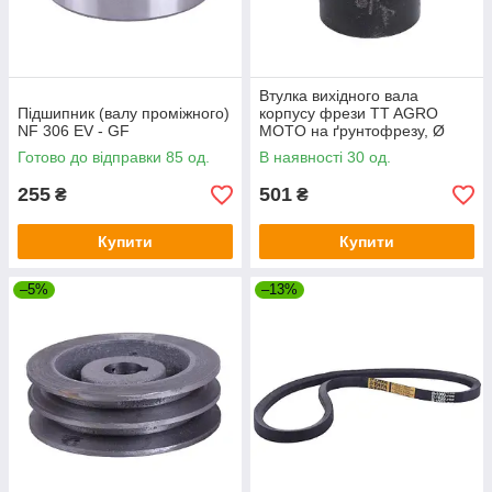
Втулка вихідного вала
Підшипник (валу проміжного)
корпусу фрези TT AGRO
NF 306 EV - GF
MOTO на ґрунтофрезу, Ø
внутрішній на шліцах — 38/32
Готово до відправки 85 од.
В наявності 30 од.
мм
255
501
₴
₴
Купити
Купити
–5%
–13%