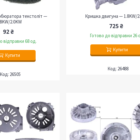
рбюратора текстоліт —
Кришка двигуна — 1.8KW/2
.8KW/2.0KW
725 ₴
92 ₴
Готово до відправки 26 
о відправки 68 од.
Купити
Купити
26488
26505