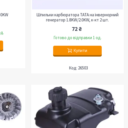
.0KW
Шпильки карбюратора ТАТА на інвернорний
генератор 1.8KW/2.0KW, к-кт 2 шт.
72 ₴
од.
Готово до відправки 1 од.
Купити
26503