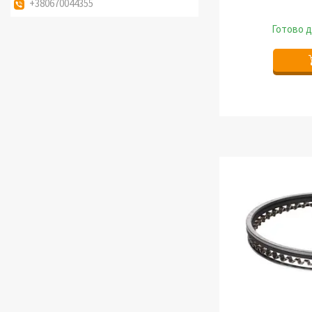
+380670044355
Готово д