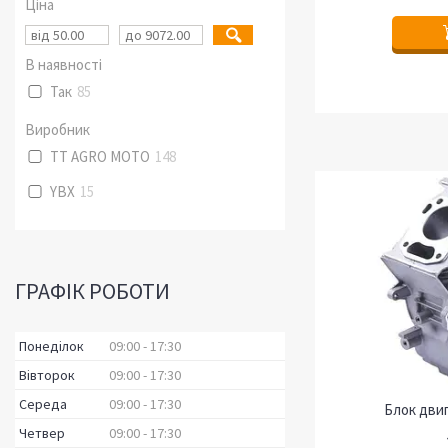
Ціна
В наявності
Так
85
Виробник
TT AGRO MOTO
148
YBX
15
ГРАФІК РОБОТИ
Понеділок
09:00
17:30
Вівторок
09:00
17:30
Середа
09:00
17:30
Блок дви
Четвер
09:00
17:30