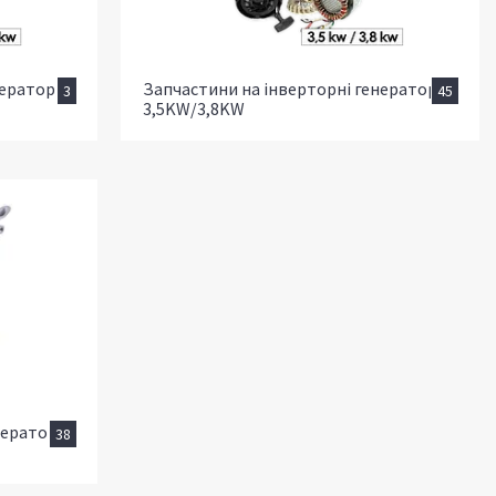
нератори
Запчастини на інверторні генератори
3
45
3,5KW/3,8KW
нераторы
38