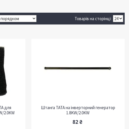
ТА для
Штанга ТАТА на інверторний генератор
KW/2.0KW
1.8KW/2.0KW
82 ₴