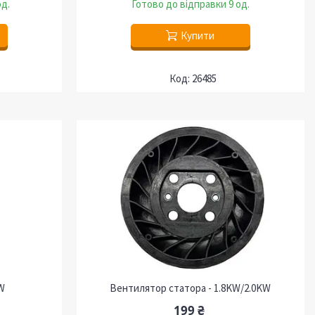
од.
Готово до відправки 9 од.
Купити
26485
W
Вентилятор статора - 1.8KW/2.0KW
199 ₴