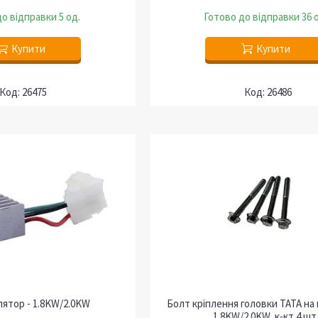
о відправки 5 од.
Готово до відправки 36 
Купити
Купити
26475
26486
лятор - 1.8KW/2.0KW
Болт кріплення головки ТАТА на
1.8KW/2.0KW, к-кт 4 шт