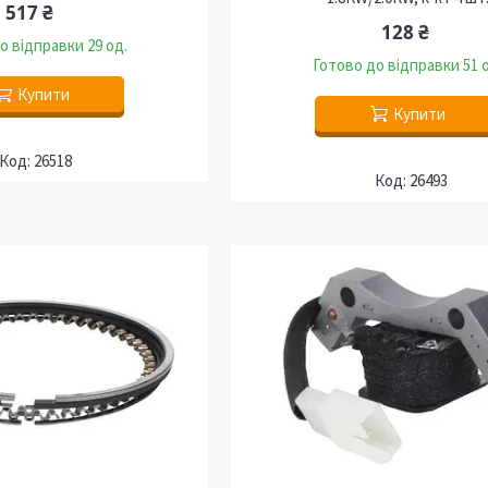
517 ₴
128 ₴
о відправки 29 од.
Готово до відправки 51 
Купити
Купити
26518
26493