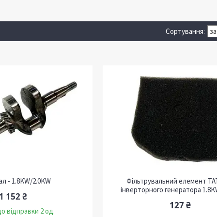
ал - 1.8KW/2.0KW
Фільтрувальний елемент ТА
інверторного генератора 1.8
1 152 ₴
127 ₴
о відправки 2 од.