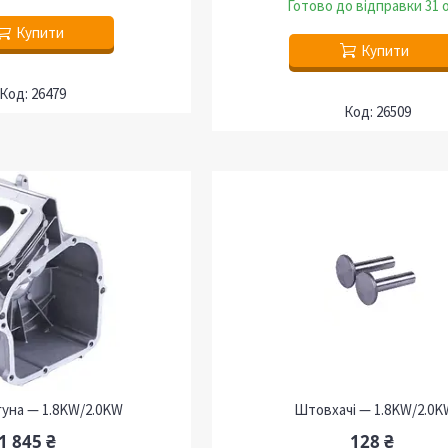
Готово до відправки 31 
Купити
Купити
26479
26509
гуна — 1.8KW/2.0KW
Штовхачі — 1.8KW/2.0K
1 845 ₴
128 ₴