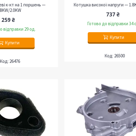
ві к-кт на 1 поршень —
Котушка високої напруги — 1.
.8KW/2.0KW
737 ₴
259 ₴
Готово до відправки 34 
о відправки 29 од.
Купити
Купити
26500
26476