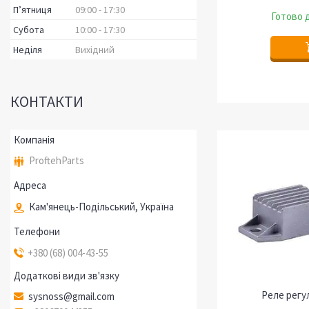
Пʼятниця
09:00
17:30
Готово д
Субота
10:00
17:30
Неділя
Вихідний
КОНТАКТИ
ProftehParts
Кам'янець-Подільський, Україна
+380 (68) 004-43-55
Реле регу
sysnoss@gmail.com