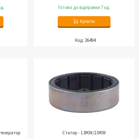
од.
Готово до відправки 7 од.
Купити
26494
 генератор
Статор - 1.8KW/2.0KW
.