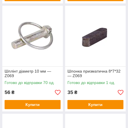
Шплінт діаметр 10 мм —
Шпонка призматична 8*7*32
Z069
— Z069
Готово до відправки 70 од.
Готово до відправки 1 од.
56
35
₴
₴
Купити
Купити