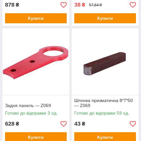
878
38
₴
₴
57,64 ₴
Купити
Купити
Шпонка призматична 8*7*50
Задня панель — Z069
— Z069
Готово до відправки 3 од.
Готово до відправки 59 од.
628
43
₴
₴
Купити
Купити