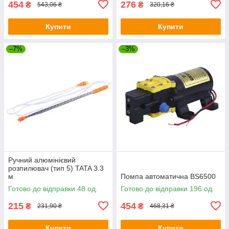
454
276
₴
₴
543,06 ₴
320,16 ₴
Купити
Купити
–7%
–3%
Ручний алюмінієвий
розпилювач (тип 5) TATA 3.3
м
Помпа автоматична BS6500
Готово до відправки 48 од.
Готово до відправки 196 од.
215
454
₴
₴
231,90 ₴
468,31 ₴
Купити
Купити