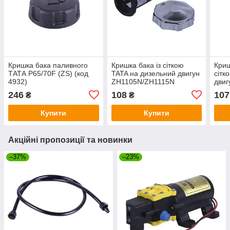
Кришка бака паливного
Кришка бака із сіткою
Криш
ТАТА P65/70F (ZS) (код
TATA на дизельний двигун
сітк
4932)
ZH1105N/ZH1115N
двиг
246
108
107
₴
₴
Купити
Купити
Акційні пропозиції та новинки
–37%
–23%