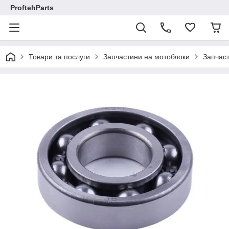
ProftehParts
Товари та послуги
Запчастини на мотоблоки
Запчаст