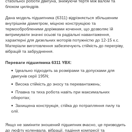
стабільної роботи двигуна, знижуючи тертя між валом та
блоком циліндрів.
Дана модель підшипника (6311) відрізняється збільшеним
внутрішнім діаметром, міцною конструкцією та
термообробленими доріжками кочення, що дозволяє їй
витримувати значні осьові та радіальні навантаження,
характерні для дизельних моторів потужністю до 12-15 к.с.
Матеріали виготовлення забезпечують стійкість до перегріву,
вібрацій та забруднення.
Переваги підшипника 6311 YBX:
Ідеально підходить за розмірами та допусками для
двигунів серії 195N;
Висока стійкість до зносу та перевантажень;
Плавна та тиха робота навіть при максимальних
оборотах;
Захищена конструкція, стійка до потрапляння пилу та
олії.
Якщо не замінити зношений підшипник вчасно, це призводить
до люфту коленвала, вібрації, падіння компресії та