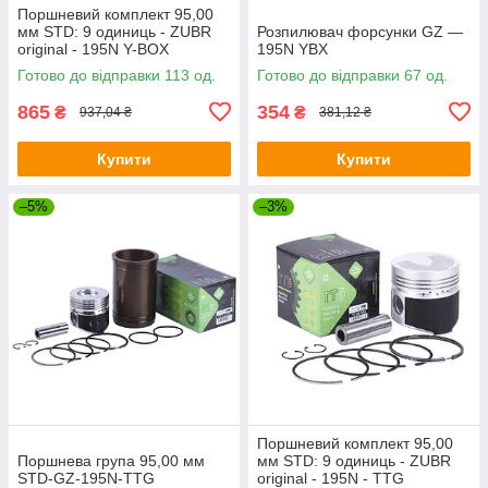
Поршневий комплект 95,00
мм STD: 9 одиниць - ZUBR
Розпилювач форсунки GZ —
original - 195N Y-BOX
195N YBX
Готово до відправки 113 од.
Готово до відправки 67 од.
865
354
₴
₴
937,04 ₴
381,12 ₴
Купити
Купити
–5%
–3%
Поршневий комплект 95,00
Поршнева група 95,00 мм
мм STD: 9 одиниць - ZUBR
STD-GZ-195N-TTG
original - 195N - TTG