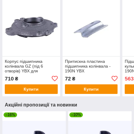
Корпус підшипника
Притискна пластина
Підш
колінвала GZ (під 6
підшипника колінвала -
куль
отворів) YBX для
190N YBX
190
дизельного двигуна 195N
710
72
563
₴
₴
Купити
Купити
Акційні пропозиції та новинки
–16%
–10%