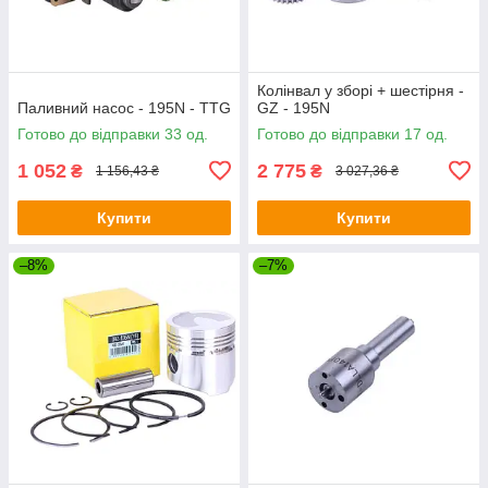
Колінвал у зборі + шестірня -
Паливний насос - 195N - TTG
GZ - 195N
Готово до відправки 33 од.
Готово до відправки 17 од.
1 052
2 775
₴
₴
1 156,43 ₴
3 027,36 ₴
Купити
Купити
–8%
–7%