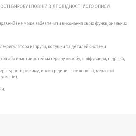
СТІ ВИРОБУ І ПОВНІЙ ВІДПОВІДНОСТІ ЙОГО ОПИСУ!
справний і не може забезпечити виконання своїх функціональних
ле-регулято­ра напруги, котушки та деталей системи
трії або властивостей матеріалу виробу, шліфування, підрізка,
атурного режиму, вплив рідини, запиленості, механічні
едметів).
ки.