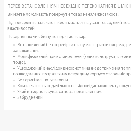
ПЕРЕД ВСТАНОВЛЕННЯМ НЕОБХІДНО ПЕРЕКОНАТИСЯ В ЦІЛІСНО
Ви маєте можливість повернути товар неналежної якості.
Під товаром неналежної якості мається на увазі товар, який не
властивостей.
Поверненню чи обміну не підлягає товар:
Встановлений без перевірки стану електричних мереж, ре
запалювання.
Модифікований при встановленні (зміна конструкції, геоме
тощо).
Ушкоджений внаслідок використання (недотримання темпер
пошкодження, потрапляння всередину корпусу сторонніх пр
Без оригінальної упаковки.
Комплектність подачі якого не відповідає комплекту покуп
Який використовувався не за призначенням.
Забруднений.