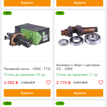
Купити
Купити
–9%
–8%
Колінвал у зборі + шестірня -
Паливний насос - 195N - TTG
GZ - 195N
Готово до відправки 33 од.
Готово до відправки 17 од.
1 052
2 775
₴
₴
1 156,43 ₴
3 027,36 ₴
Купити
Купити
–8%
–7%