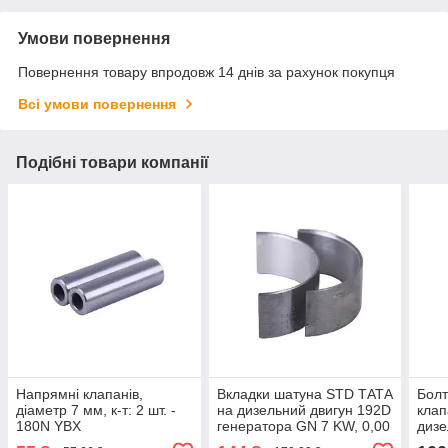
Умови повернення
Повернення товару впродовж 14 днів за рахунок покупця
Всі умови повернення
Подібні товари компанії
Напрямні клапанів,
Вкладки шатуна STD ТАТА
Болт
діаметр 7 мм, к-т: 2 шт. -
на дизельний двигун 192D
клап
180N YBX
генератора GN 7 KW, 0,00
дизе
мм, к-т: 2 шт.
т: 3ш