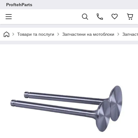
ProftehParts
Товари та послуги
Запчастини на мотоблоки
Запчаст