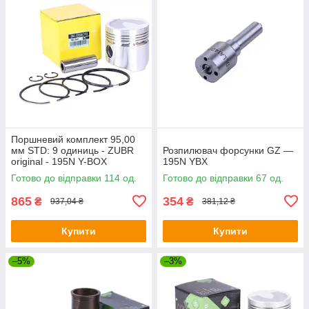
Поршневий комплект 95,00
мм STD: 9 одиниць - ZUBR
Розпилювач форсунки GZ —
original - 195N Y-BOX
195N YBX
Готово до відправки 114 од.
Готово до відправки 67 од.
865
354
₴
₴
937,04 ₴
381,12 ₴
Купити
Купити
–5%
–3%