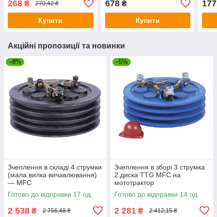
268
678
177
₴
₴
270,42 ₴
Купити
Купити
Акційні пропозиції та новинки
–8%
–5%
Зчеплення в складі 4 струмки
Зчеплення в зборі 3 струмка
(мала вилка вичавлювання)
2 диска TTG MFC на
— MFC
мототрактор
Готово до відправки 17 од.
Готово до відправки 14 од.
2 538
2 281
₴
₴
2 756,48 ₴
2 412,15 ₴