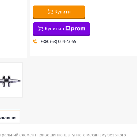
Купити
Купити з
+380 (68) 004-43-55
овлення
ентральний елемент кривошипно-шатунного механізму без якого