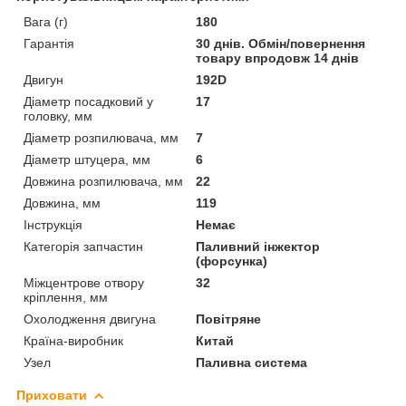
Вага (г)
180
Гарантія
30 днів. Обмін/повернення
товару впродовж 14 днів
Двигун
192D
Діаметр посадковий у
17
головку, мм
Діаметр розпилювача, мм
7
Діаметр штуцера, мм
6
Довжина розпилювача, мм
22
Довжина, мм
119
Інструкція
Немає
Категорія запчастин
Паливний інжектор
(форсунка)
Міжцентрове отвору
32
кріплення, мм
Охолодження двигуна
Повітряне
Країна-виробник
Китай
Узел
Паливна система
Приховати