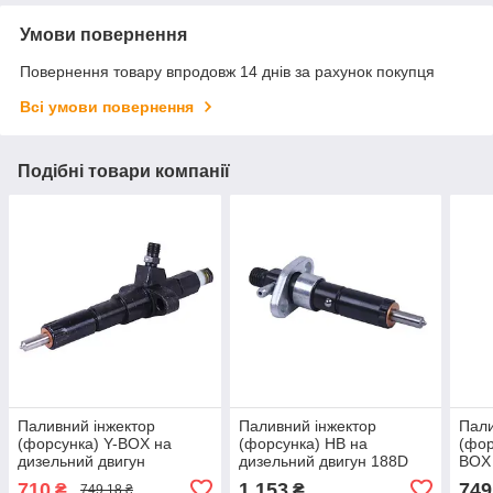
Умови повернення
Повернення товару впродовж 14 днів за рахунок покупця
Всі умови повернення
Подібні товари компанії
Паливний інжектор
Паливний інжектор
Пали
(форсунка) Y-BOX на
(форсунка) HB на
(фор
дизельний двигун
дизельний двигун 188D
BOX
ZS/ZH1100
710
1 153
749
₴
₴
749,18 ₴