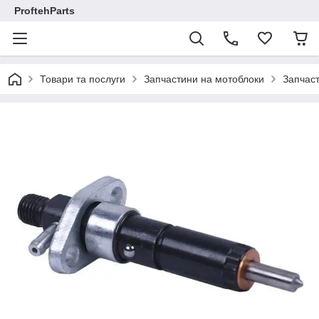
ProftehParts
Товари та послуги
Запчастини на мотоблоки
Запчаст