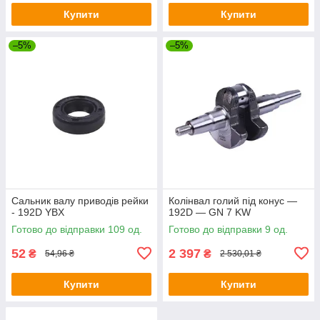
Купити
Купити
–5%
–5%
Сальник валу приводів рейки
Колінвал голий під конус —
- 192D YBX
192D — GN 7 KW
Готово до відправки 109 од.
Готово до відправки 9 од.
52
2 397
₴
₴
54,96 ₴
2 530,01 ₴
Купити
Купити