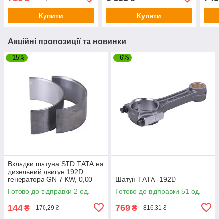
Купити
Купити
Акційні пропозиції та новинки
–15%
–6%
Вкладки шатуна STD ТАТА на
дизельний двигун 192D
генератора GN 7 KW, 0,00
Шатун ТАТА -192D
мм, к-т: 2 шт.
Готово до відправки 2 од.
Готово до відправки 51 од.
144
769
₴
₴
170,29 ₴
816,31 ₴