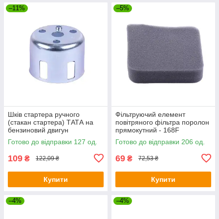
–11%
–5%
Шків стартера ручного
Фільтруючий елемент
(стакан стартера) ТАТА на
повітряного фільтра поролон
бензиновий двигун
прямокутний - 168F
168F/170F
Готово до відправки 127 од.
Готово до відправки 206 од.
109
69
₴
₴
122,09 ₴
72,53 ₴
Купити
Купити
–4%
–4%