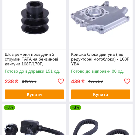
Шків ременя провідний 2
Кришка блока двигуна (під
струмки TATA на бензинові
редукторні мотоблоки) - 168F
двигуни 168F/170F,
YBX
посадковий діаметр 20 мм
Готово до відправки 151 од.
Готово до відправки 80 од.
238
439
₴
₴
248,68 ₴
458,61 ₴
Купити
Купити
–3%
–3%