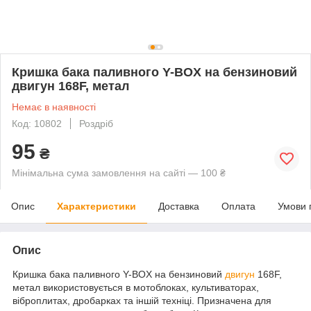
Кришка бака паливного Y-BOX на бензиновий
двигун 168F, метал
Немає в наявності
Код: 10802
Роздріб
95
₴
Мінімальна сума замовлення на сайті — 100 ₴
Опис
Характеристики
Доставка
Оплата
Умови 
Опис
Кришка бака паливного Y-BOX на бензиновий
двигун
168F,
метал використовується в мотоблоках, культиваторах,
віброплитах, дробарках та іншій техніці. Призначена для