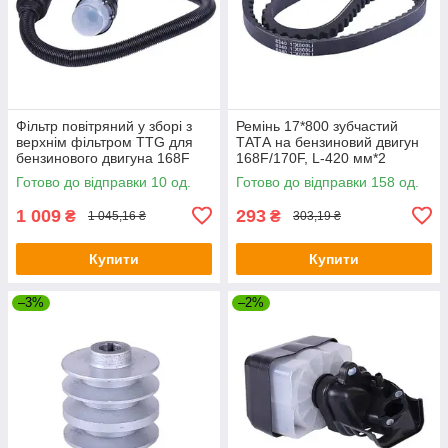
Фільтр повітряний у зборі з
Ремінь 17*800 зубчастий
верхнім фільтром TTG для
ТАТА на бензиновий двигун
бензинового двигуна 168F
168F/170F, L-420 мм*2
Готово до відправки 10 од.
Готово до відправки 158 од.
1 009
293
₴
₴
1 045,16 ₴
303,19 ₴
Купити
Купити
–3%
–2%