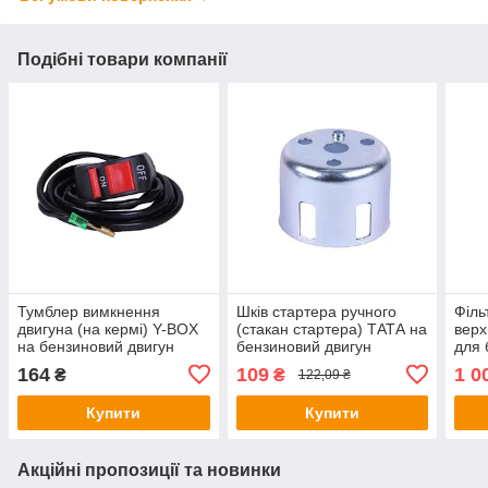
Подібні товари компанії
Тумблер вимкнення
Шків стартера ручного
Філь
двигуна (на кермі) Y-BOX
(стакан стартера) ТАТА на
верх
на бензиновий двигун
бензиновий двигун
для 
168F/170F
168F/170F
168
164
109
1 0
₴
₴
122,09 ₴
Купити
Купити
Акційні пропозиції та новинки