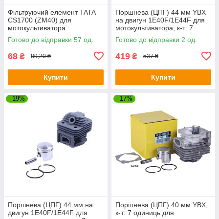
Фільтруючий елемент TATA
Поршнева (ЦПГ) 44 мм YBX
CS1700 (ZM40) для
на двигун 1Е40F/1E44F для
мотокультиватора
мотокультиватора, к-т: 7
одиниць
Готово до відправки 57 од.
Готово до відправки 2 од.
68
419
₴
₴
89,20 ₴
537 ₴
Купити
Купити
–19%
–17%
Поршнева (ЦПГ) 44 мм на
Поршнева (ЦПГ) 40 мм YBX,
двигун 1Е40F/1E44F для
к-т: 7 одиниць для