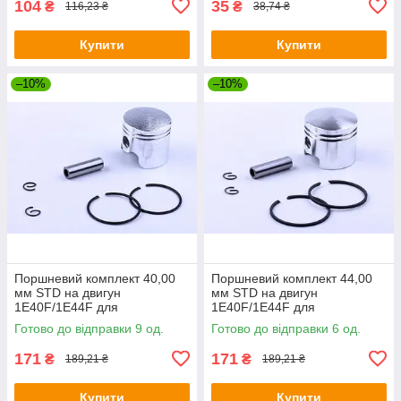
104
35
₴
₴
116,23 ₴
38,74 ₴
Купити
Купити
–10%
–10%
Поршневий комплект 40,00
Поршневий комплект 44,00
мм STD на двигун
мм STD на двигун
1Е40F/1E44F для
1Е40F/1E44F для
мотокультиватора, комплект:
мотокультиватора, комплект:
Готово до відправки 9 од.
Готово до відправки 6 од.
6 одиниць
6 одиниць
171
171
₴
₴
189,21 ₴
189,21 ₴
Купити
Купити