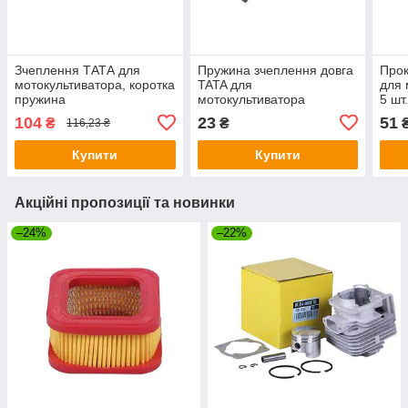
Зчеплення ТАТА для
Пружина зчеплення довга
Прок
мотокультиватора, коротка
TATA для
для 
пружина
мотокультиватора
5 шт
104
23
51
₴
₴
116,23 ₴
Купити
Купити
Акційні пропозиції та новинки
–24%
–22%