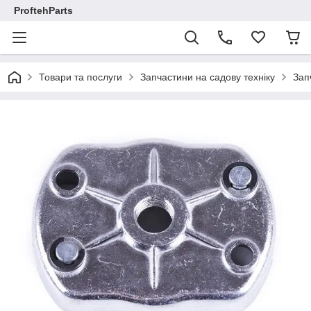
ProftehParts
Товари та послуги
Запчастини на садову техніку
Зап