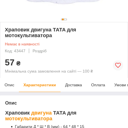
Храповик двигуна TATA для
мотокультиватора
Немає в наявності
Код: 43447
Роздріб
57
₴
Мінімальна сума замовлення на сайті — 100 ₴
Опис
Характеристики
Доставка
Оплата
Умови 
Опис
Храповик
двигуна
TATA для
мотокультиватора
Габарити Д * Ш * В (мм) - 64 * 48 * 15