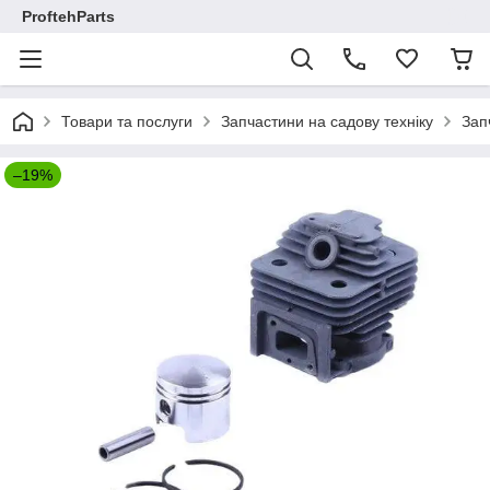
ProftehParts
Товари та послуги
Запчастини на садову техніку
Зап
–19%