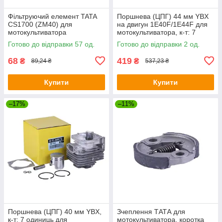
Фільтруючий елемент TATA
Поршнева (ЦПГ) 44 мм YBX
CS1700 (ZM40) для
на двигун 1Е40F/1E44F для
мотокультиватора
мотокультиватора, к-т: 7
одиниць
Готово до відправки 57 од.
Готово до відправки 2 од.
68
419
₴
₴
89,24 ₴
537,23 ₴
Купити
Купити
–17%
–11%
Поршнева (ЦПГ) 40 мм YBX,
Зчеплення ТАТА для
к-т: 7 одиниць для
мотокультиватора, коротка