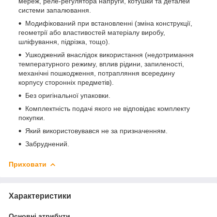
мереж, реле-регулято­ра напруги, котушки та деталей
системи запалювання.
Модифікований при встановленні (зміна конструкції,
геометрії або властивостей матеріалу виробу,
шліфування, підрізка, тощо).
Ушкоджений внаслідок використання (недотримання
температурного режиму, вплив рідини, запиленості,
механічні пошкодження, потрапляння всередину
корпусу сторонніх предметів).
Без оригінальної упаковки.
Комплектність подачі якого не відповідає комплекту
покупки.
Який використовувався не за призначенням.
Забруднений.
Приховати
Характеристики
Основні атрибути