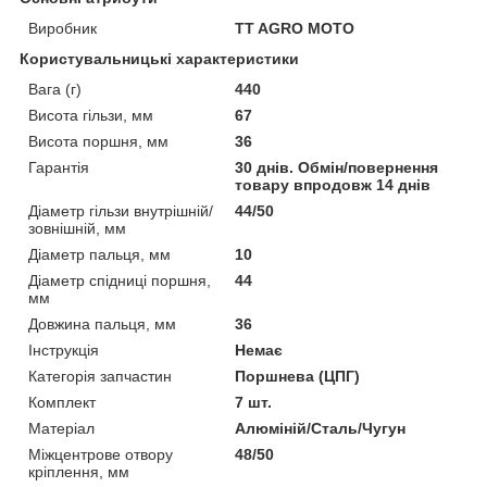
Виробник
TT AGRO MOTO
Користувальницькі характеристики
Вага (г)
440
Висота гільзи, мм
67
Висота поршня, мм
36
Гарантія
30 днів. Обмін/повернення
товару впродовж 14 днів
Діаметр гільзи внутрішній/
44/50
зовнішній, мм
Діаметр пальця, мм
10
Діаметр спідниці поршня,
44
мм
Довжина пальця, мм
36
Інструкція
Немає
Категорія запчастин
Поршнева (ЦПГ)
Комплект
7 шт.
Матеріал
Алюміній/Сталь/Чугун
Міжцентрове отвору
48/50
кріплення, мм