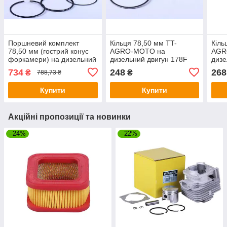
Поршневий комплект
Кільця 78,50 мм TT-
Кіль
78,50 мм (гострий конус
AGRO-MOTO на
AGR
форкамери) на дизельний
дизельний двигун 178F
дизе
двигун 178F генератора
генератора GN 3,5 KW, к-т
гене
734
248
268
₴
₴
788,73 ₴
GN 3,5 KW, к-т:8 одиниць
на 1 поршень
на 1
Купити
Купити
Акційні пропозиції та новинки
–24%
–22%