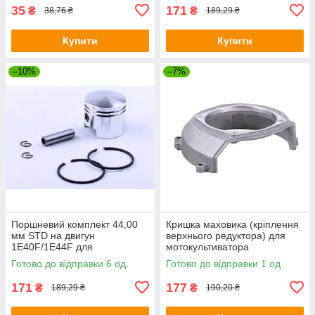
35
171
₴
₴
38,76 ₴
189,29 ₴
Купити
Купити
–10%
–7%
Поршневий комплект 44,00
Кришка маховика (кріплення
мм STD на двигун
верхнього редуктора) для
1Е40F/1E44F для
мотокультиватора
мотокультиватора, комплект:
Готово до відправки 6 од.
Готово до відправки 1 од.
6 одиниць
171
177
₴
₴
189,29 ₴
190,20 ₴