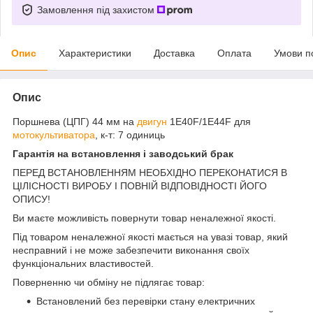
Замовлення під захистом
Опис
Характеристики
Доставка
Оплата
Умови п
Опис
Поршнева (ЦПГ) 44 мм на
двигун
1Е40F/1E44F для
мотокультиватора
, к-т: 7 одиниць
Гарантія на встановлення і заводський брак
ПЕРЕД ВСТАНОВЛЕННЯМ НЕОБХІДНО ПЕРЕКОНАТИСЯ В
ЦІЛІСНОСТІ ВИРОБУ І ПОВНІЙ ВІДПОВІДНОСТІ ЙОГО
ОПИСУ!
Ви маєте можливість повернути товар неналежної якості.
Під товаром неналежної якості мається на увазі товар, який
несправний і не може забезпечити виконання своїх
функціональних властивостей.
Поверненню чи обміну не підлягає товар:
Встановлений без перевірки стану електричних