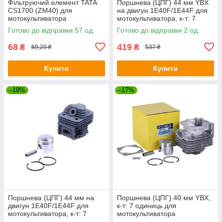
Фільтруючий елемент TATA
Поршнева (ЦПГ) 44 мм YBX
CS1700 (ZM40) для
на двигун 1Е40F/1E44F для
мотокультиватора
мотокультиватора, к-т: 7
одиниць
Готово до відправки 57 од.
Готово до відправки 2 од.
68
419
₴
₴
89,20 ₴
537 ₴
Купити
Купити
–19%
–17%
Поршнева (ЦПГ) 44 мм на
Поршнева (ЦПГ) 40 мм YBX,
двигун 1Е40F/1E44F для
к-т: 7 одиниць для
мотокультиватора, к-т: 7
мотокультиватора
одиниць