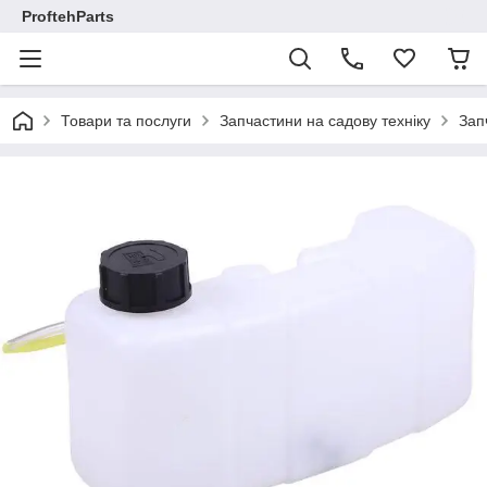
ProftehParts
Товари та послуги
Запчастини на садову техніку
Зап