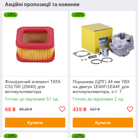
Акційні пропозиції та новинки
–24%
–22%
Фільтруючий елемент TATA
Поршнева (ЦПГ) 44 мм YBX
CS1700 (ZM40) для
на двигун 1Е40F/1E44F для
мотокультиватора
мотокультиватора, к-т: 7
одиниць
Готово до відправки 57 од.
Готово до відправки 2 од.
68
419
₴
₴
89,20 ₴
537 ₴
Купити
Купити
–19%
–17%