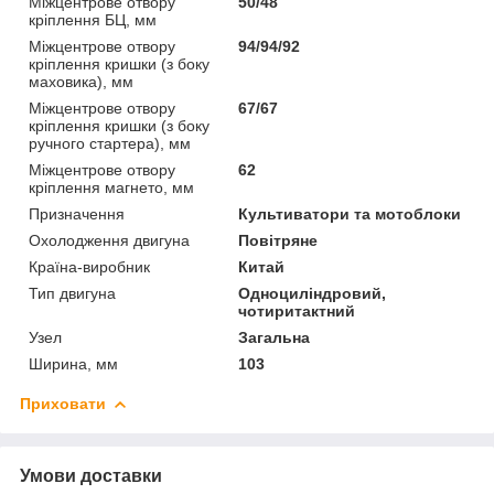
Міжцентрове отвору
50/48
кріплення БЦ, мм
Міжцентрове отвору
94/94/92
кріплення кришки (з боку
маховика), мм
Міжцентрове отвору
67/67
кріплення кришки (з боку
ручного стартера), мм
Міжцентрове отвору
62
кріплення магнето, мм
Призначення
Культиватори та мотоблоки
Охолодження двигуна
Повітряне
Країна-виробник
Китай
Тип двигуна
Одноциліндровий,
чотиритактний
Узел
Загальна
Ширина, мм
103
Приховати
Умови доставки