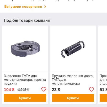
Всі умови повернення
Подібні товари компанії
Зчеплення ТАТА для
Пружина зчеплення довга
Прок
мотокультиватора, коротка
TATA для
для 
пружина
мотокультиватора
5 шт
104
23
51
₴
₴
116,23 ₴
Купити
Купити