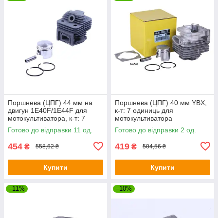
Поршнева (ЦПГ) 44 мм на
Поршнева (ЦПГ) 40 мм YBX,
двигун 1Е40F/1E44F для
к-т: 7 одиниць для
мотокультиватора, к-т: 7
мотокультиватора
одиниць
Готово до відправки 11 од.
Готово до відправки 2 од.
454
419
₴
₴
558,62 ₴
504,56 ₴
Купити
Купити
–11%
–10%