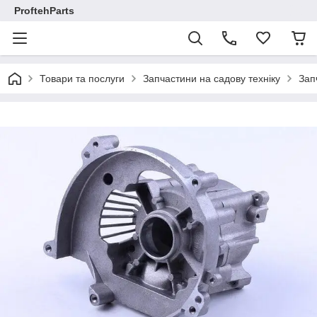
ProftehParts
Товари та послуги
Запчастини на садову техніку
Зап