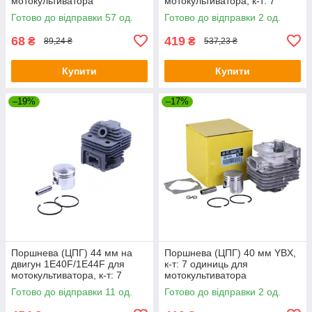
мотокультиватора
мотокультиватора, к-т: 7
одиниць
Готово до відправки 57 од.
Готово до відправки 2 од.
68
419
₴
₴
89,24 ₴
537,23 ₴
Купити
Купити
–19%
–17%
Поршнева (ЦПГ) 44 мм на
Поршнева (ЦПГ) 40 мм YBX,
двигун 1Е40F/1E44F для
к-т: 7 одиниць для
мотокультиватора, к-т: 7
мотокультиватора
одиниць
Готово до відправки 11 од.
Готово до відправки 2 од.