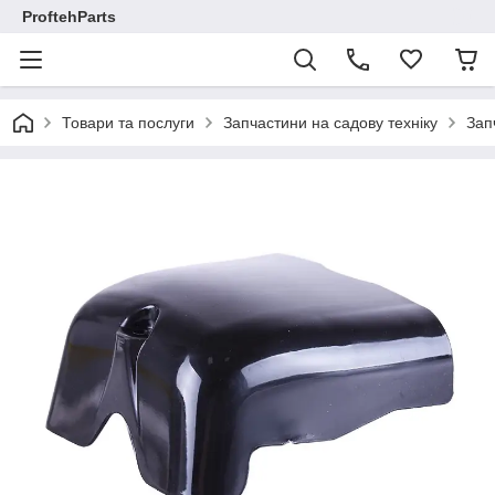
ProftehParts
Товари та послуги
Запчастини на садову техніку
Зап