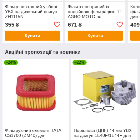
Фільтр повітряний у зборі
Фільтр повітряний із
Колі
YBX на дизельний двигун
подвійною фільтрацією TT
філь
ZH1115N
AGRO MOTO на
дизе
бензиновий двигун 178F,
ZH1
355
671
409
₴
₴
висока нижня склянка,
висота загальна — 280 мм
Купити
Купити
Акційні пропозиції та новинки
–24%
–22%
Фільтруючий елемент TATA
Поршнева (ЦПГ) 44 мм YBX
CS1700 (ZM40) для
на двигун 1Е40F/1E44F для