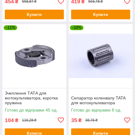
454
419
₴
₴
558,87 ₴
504,78 ₴
Купити
Купити
–11%
–10%
Зчеплення ТАТА для
мотокультиватора, коротка
Сепаратор коленвалу TATA
пружина
для мотокультиватора
Готово до відправки 45 од.
Готово до відправки 8 од.
104
35
₴
₴
116,28 ₴
38,76 ₴
Купити
Купити