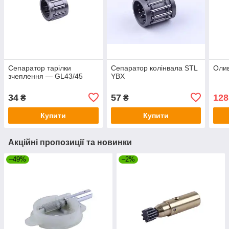
Сепаратор тарілки
Сепаратор колінвала STL
Олив
зчеплення — GL43/45
YBX
34
57
128
₴
₴
Купити
Купити
Акційні пропозиції та новинки
–49%
–2%