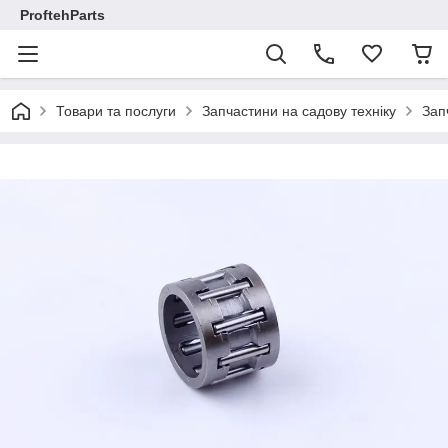
ProftehParts
Товари та послуги
Запчастини на садову техніку
Зап