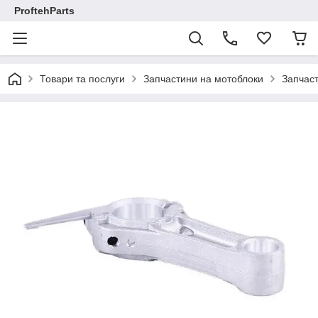
ProftehParts
Товари та послуги
Запчастини на мотоблоки
Запчаст