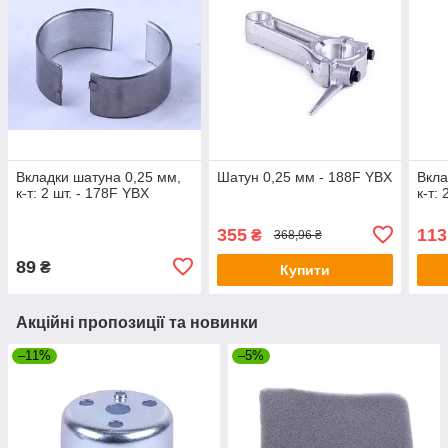
Вкладки шатуна 0,25 мм,
Шатун 0,25 мм - 188F YBX
Вкла
к-т: 2 шт. - 178F YBX
к-т: 
355
113
₴
368,96 ₴
89
₴
Купити
Акційні пропозиції та новинки
–11%
–5%