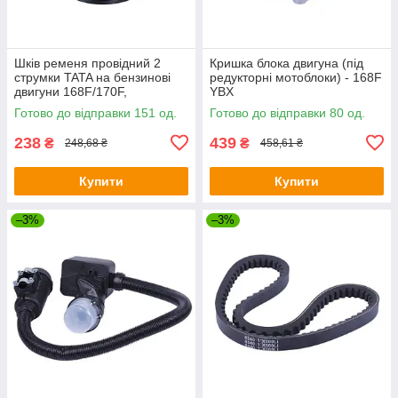
Шків ременя провідний 2
Кришка блока двигуна (під
струмки TATA на бензинові
редукторні мотоблоки) - 168F
двигуни 168F/170F,
YBX
посадковий діаметр 20 мм
Готово до відправки 151 од.
Готово до відправки 80 од.
238
439
₴
₴
248,68 ₴
458,61 ₴
Купити
Купити
–3%
–3%