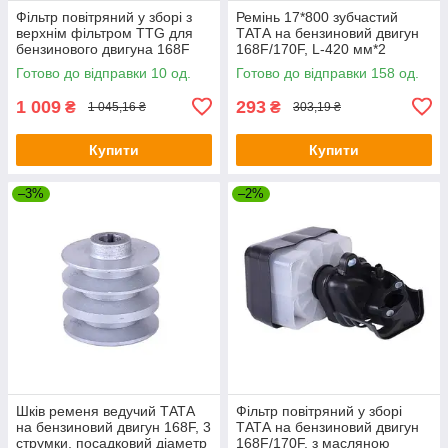
Фільтр повітряний у зборі з
Ремінь 17*800 зубчастий
верхнім фільтром TTG для
ТАТА на бензиновий двигун
бензинового двигуна 168F
168F/170F, L-420 мм*2
Готово до відправки 10 од.
Готово до відправки 158 од.
1 009
293
₴
₴
1 045,16 ₴
303,19 ₴
Купити
Купити
–3%
–2%
Шків ременя ведучий ТАТА
Фільтр повітряний у зборі
на бензиновий двигун 168F, 3
ТАТА на бензиновий двигун
струмки, посадковий діаметр
168F/170F, з масляною