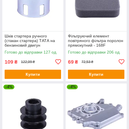
Шків стартера ручного
Фільтруючий елемент
(стакан стартера) ТАТА на
повітряного фільтра поролон
бензиновий двигун
прямокутний - 168F
168F/170F
Готово до відправки 127 од.
Готово до відправки 206 од.
109
69
₴
₴
122,09 ₴
72,53 ₴
Купити
Купити
–4%
–4%