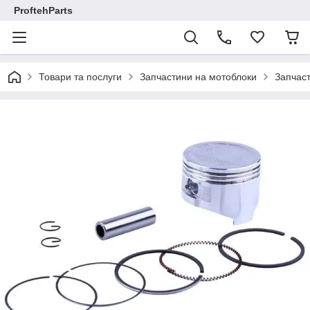
ProftehParts
Товари та послуги
Запчастини на мотоблоки
Запчаст