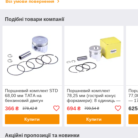
Всі умови повернення
Подібні товари компанії
Поршневий комплект STD
Поршневий комплект
Пор
68,00 мм ТАТА на
78,25 мм (гострий конус
77,0
бензиновий двигун
форкамери): 8 одиниць —
— 1
168F/170F генератора GN
178F YBX
366
694
625
₴
₴
378,42 ₴
709,54 ₴
2-3,5 KW, 9 одиниць
Купити
Купити
Акційні пропозиції та новинки