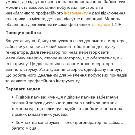
умовах, де відсутнє основне електропостачання. Забезпечує
можливість використання побутових пристроїв та
невибагливого професійного
інструменту
у разі відключення
електрики і в місцях, де воно відсутнє в принципі. Модель
обладнана довговічним високоефективним
двигуном
178F.
Принцип роботи
Запуск двигуна: Двигун запускається за допомогою стартера,
забезпечуючи початковий момент обертання для пуску
генератора. Далі генератор починає перетворювати
механічну енергію, створену мотором, що обертається, в -
електричну. Це досягається за допомогою генератора
змінного струму. Устаткування створює однофазну напругу,
що робить його ідеальним для живлення побутових приладів
та деякого професійного інструменту.
Переваги моделі
Підігрів палива: Функція підігріву палива забезпечує
плавний запуск дизельного двигуна навіть за низьких
температур, що підвищує надійність роботи генератора
в різних кліматичних умовах.
Компактна конструкція – електрогенератор не займає
багато місця.