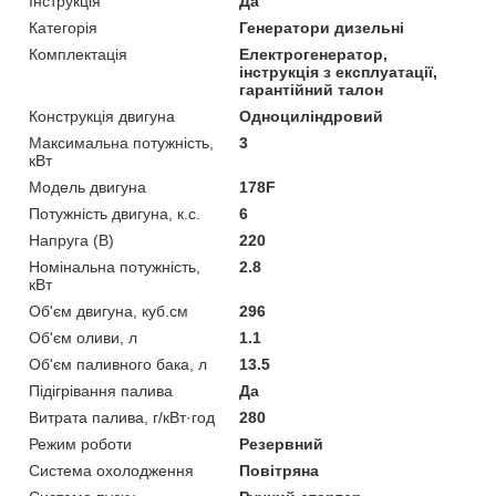
Інструкція
Да
Категорія
Генератори дизельні
Комплектація
Електрогенератор,
інструкція з експлуатації,
гарантійний талон
Конструкція двигуна
Одноциліндровий
Максимальна потужність,
3
кВт
Модель двигуна
178F
Потужність двигуна, к.с.
6
Напруга (В)
220
Номінальна потужність,
2.8
кВт
Об'єм двигуна, куб.см
296
Об'єм оливи, л
1.1
Об'єм паливного бака, л
13.5
Підігрівання палива
Да
Витрата палива, г/кВт·год
280
Режим роботи
Резервний
Система охолодження
Повітряна