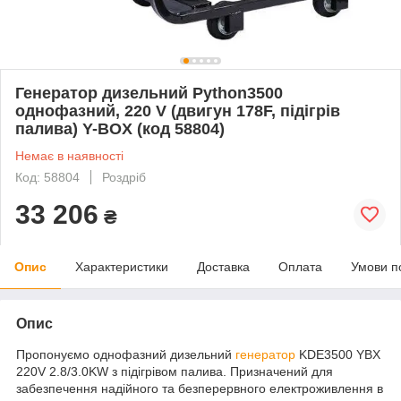
Генератор дизельний Python3500
однофазний, 220 V (двигун 178F, підігрів
палива) Y-BOX (код 58804)
Немає в наявності
Код: 58804
Роздріб
33 206
₴
Опис
Характеристики
Доставка
Оплата
Умови п
Опис
Пропонуємо однофазний дизельний
генератор
KDE3500 YBX
220V 2.8/3.0KW з підігрівом палива. Призначений для
забезпечення надійного та безперервного електроживлення в