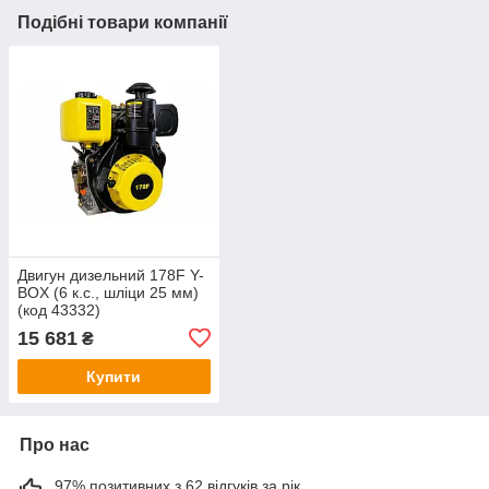
Подібні товари компанії
Двигун дизельний 178F Y-
BOX (6 к.с., шліци 25 мм)
(код 43332)
15 681
₴
Купити
Про нас
97% позитивних з 62 відгуків за рік