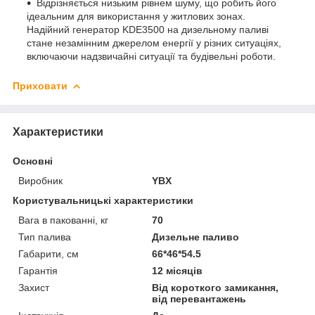
Відрізняється низьким рівнем шуму, що робить його
ідеальним для використання у житлових зонах.
Надійний генератор KDE3500 на дизельному паливі
стане незамінним джерелом енергії у різних ситуаціях,
включаючи надзвичайні ситуації та будівельні роботи.
Приховати
Характеристики
Основні
Виробник
YBX
Користувальницькі характеристики
Вага в пакованні, кг
70
Тип палива
Дизельне паливо
Габарити, см
66*46*54.5
Гарантія
12 місяців
Захист
Від короткого замикання,
від перевантажень