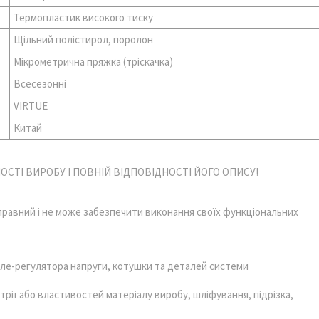
Термопластик високого тиску
Щільний полістирол, поролон
Мікрометрична пряжка (тріскачка)
Всесезонні
VIRTUE
Китай
СТІ ВИРОБУ І ПОВНІЙ ВІДПОВІДНОСТІ ЙОГО ОПИСУ!
справний і не може забезпечити виконання своїх функціональних
ле-регулято­ра напруги, котушки та деталей системи
трії або властивостей матеріалу виробу, шліфування, підрізка,