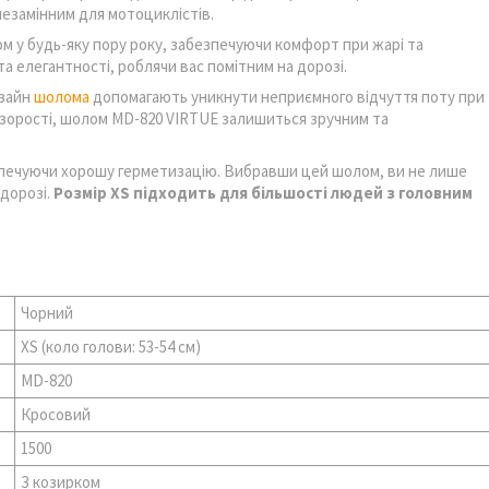
незамінним для мотоциклістів.
м у будь-яку пору року, забезпечуючи комфорт при жарі та
а елегантності, роблячи вас помітним на дорозі.
изайн
шолома
допомагають уникнути неприємного відчуття поту при
козорості, шолом MD-820 VIRTUE залишиться зручним та
безпечуючи хорошу герметизацію. Вибравши цей шолом, ви не лише
 дорозі.
Розмір XS підходить для більшості людей з головним
Чорний
XS (коло голови: 53-54 см)
MD-820
Кросовий
1500
З козирком