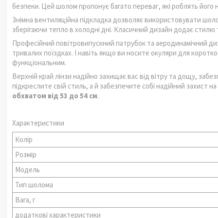
безпеки. Цей шолом пропонує багато переваг, які роблять його 
Знімна вентиляційна підкладка дозволяє використовувати шоло
зберігаючи тепло в холодні дні. Класичний дизайн додає стилю т
Професійний повітровипускний патрубок та аеродинамічний д
тривалих поїздках. І навіть якщо ви носите окуляри для корот
функціональним.
Верхній край лінзи надійно захищає вас від вітру та дощу, за
підкреслите свій стиль, а й забезпечите собі надійний захист на
обхватом від 53 до 54 см
.
Характеристики
Колір
Розмір
Модель
Тип шолома
Вага, г
додаткові характеристики