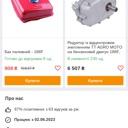
Редуктор із відцентровим
зчепленням TT AGRO MOTO
Бак паливний - 188F
на бензиновий двигун 188F,
під шпону 25 мм
Готово до відправки 8 од.
В наявності 230 од.
908
6 507
₴
₴
918,57 ₴
Купити
Купити
Про нас
97% позитивних з 63 відгуків за рік
Працює з 02.06.2023