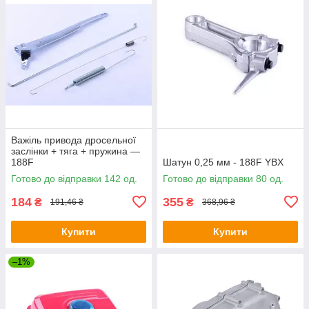
Важіль привода дросельної
заслінки + тяга + пружина —
188F
Шатун 0,25 мм - 188F YBX
Готово до відправки 142 од.
Готово до відправки 80 од.
184
355
₴
₴
191,46 ₴
368,96 ₴
Купити
Купити
–1%