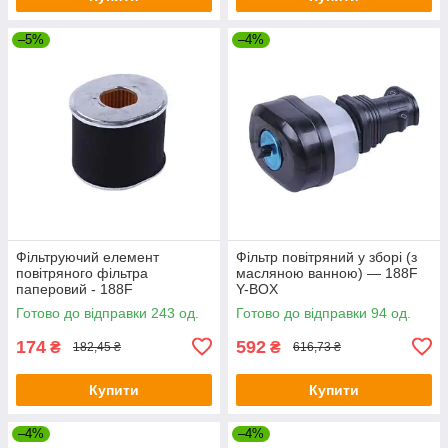
–5%
–4%
Фільтруючий елемент
Фільтр повітряний у зборі (з
повітряного фільтра
масляною ванною) — 188F
паперовий - 188F
Y-BOX
Готово до відправки 243 од.
Готово до відправки 94 од.
174
592
₴
₴
182,45 ₴
616,73 ₴
Купити
Купити
–4%
–4%