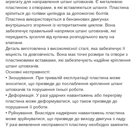
агрегату для направлення штанг штовхачів. Є металевою
пластиною з отворами, в які вставляються штанги. Пластина
кріпиться до голівки циліндра за допомогою болтів.
Пластина використовується в бензинових двигунах
внутрішнього згоряння із чотиритактним циклом. Вона
забезпечує правильний напрямок штанг штовхачів, які
передають зусилля від кулачка розподільчого валу на
клапани.
Деталь виготовлена з високоякісної сталі, яка забезпечує її
міцність та довговічність. Вона має точні розміри та отвори з
пластиковими вставками, які забезпечують надійне кріплення
штанг штовхачів.
Основні несправності:
• Зношування. При тривалій експлуатації пластина може
зноситися, що призведе до послаблення кріплення штанг
штовхачів та порушення їхньої роботи.
• Деформація. У разі ударних навантажень або перегріву
пластина може деформуватися, що також призведе до
порушення її роботи.
• Руйнування. Внаслідок надмірних навантажень пластина
може зруйнуватися, що призведе до виходу двигуна з ладу.
У разі виявлення несправності пластину необхідно замінити.