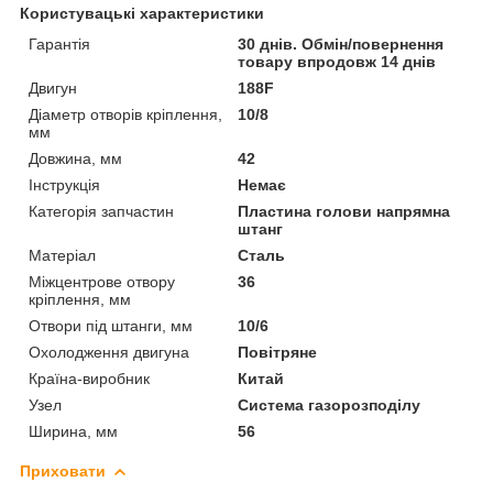
Користувацькі характеристики
Гарантія
30 днів. Обмін/повернення
товару впродовж 14 днів
Двигун
188F
Діаметр отворів кріплення,
10/8
мм
Довжина, мм
42
Інструкція
Немає
Категорія запчастин
Пластина голови напрямна
штанг
Матеріал
Сталь
Міжцентрове отвору
36
кріплення, мм
Отвори під штанги, мм
10/6
Охолодження двигуна
Повітряне
Країна-виробник
Китай
Узел
Система газорозподілу
Ширина, мм
56
Приховати