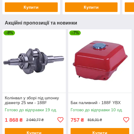
Купити
Купити
Акційні пропозиції та новинки
–8%
–7%
Колінвал у зборі під шпонку
діаметр 25 мм - 188F
Бак паливний - 188F YBX
Готово до відправки 19 од.
Готово до відправки 10 од.
1 868
757
₴
₴
2 040,77 ₴
816,31 ₴
Купити
Купити