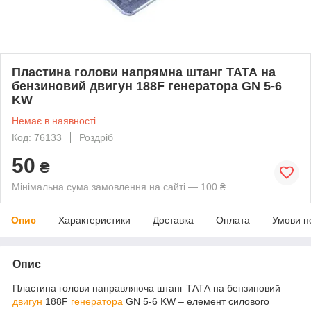
Пластина голови напрямна штанг ТАТА на
бензиновий двигун 188F генератора GN 5-6
KW
Немає в наявності
Код: 76133
Роздріб
50
₴
Мінімальна сума замовлення на сайті — 100 ₴
Опис
Характеристики
Доставка
Оплата
Умови п
Опис
Пластина голови направляюча штанг ТАТА на бензиновий
двигун
188F
генератора
GN 5-6 KW – елемент силового