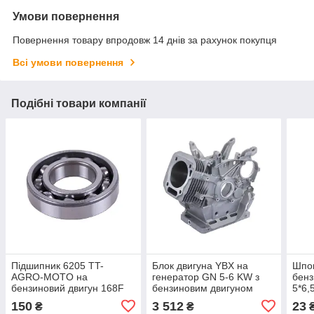
Умови повернення
Повернення товару впродовж 14 днів за рахунок покупця
Всі умови повернення
Подібні товари компанії
Підшипник 6205 TT-
Блок двигуна YBX на
Шпо
AGRO-MOTO на
генератор GN 5-6 KW з
бенз
бензиновий двигун 168F
бензиновим двигуном
5*6,
генератора GN 2-3,5 KW
192F, тип 2
150
3 512
23
₴
₴