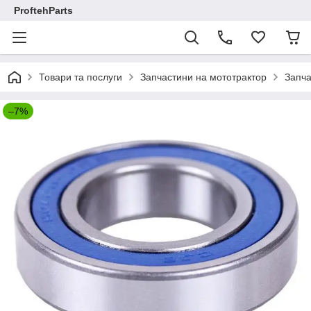
ProftehParts
Товари та послуги
Запчастини на мототрактор
Запча
–7%