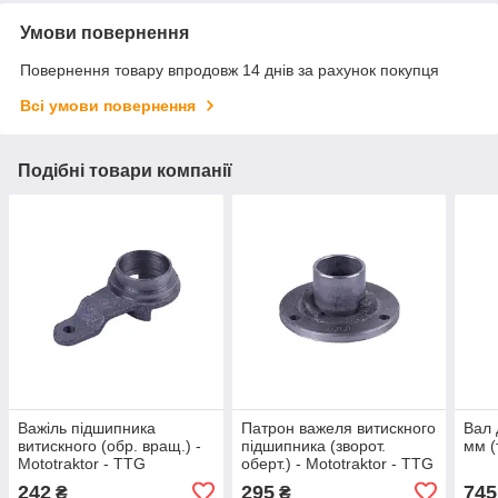
Умови повернення
Повернення товару впродовж 14 днів за рахунок покупця
Всі умови повернення
Подібні товари компанії
Важіль підшипника
Патрон важеля витискного
Вал 
витискного (обр. вращ.) -
підшипника (зворот.
мм (
Mototraktor - TTG
оберт.) - Mototraktor - TTG
242
295
745
₴
₴