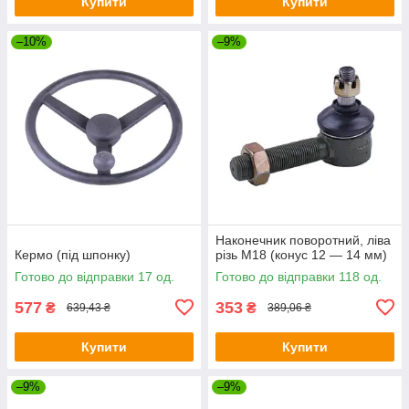
Купити
Купити
–10%
–9%
Наконечник поворотний, ліва
Кермо (під шпонку)
різь М18 (конус 12 — 14 мм)
Готово до відправки 17 од.
Готово до відправки 118 од.
577
353
₴
₴
639,43 ₴
389,06 ₴
Купити
Купити
–9%
–9%