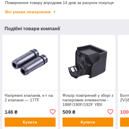
Повернення товару впродовж 14 днів за рахунок покупця
Всі умови повернення
Подібні товари компанії
Напрямні клапанів, к-т на
Фільтр повітряний у зборі з
Болт
2 клапани — 177F
паперовим елементом -
2V1
188F/190F/192F YBX
146
509
100
₴
₴
Купити
Купити