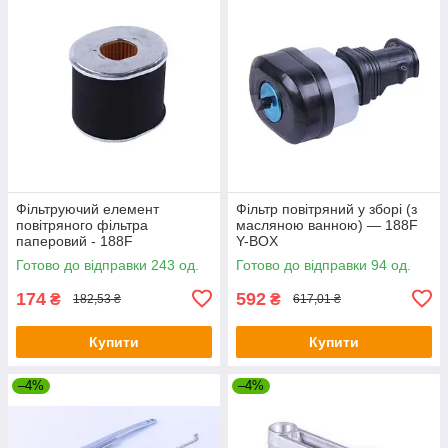
Фільтруючий елемент
Фільтр повітряний у зборі (з
повітряного фільтра
масляною ванною) — 188F
паперовий - 188F
Y-BOX
Готово до відправки 243 од.
Готово до відправки 94 од.
174
592
₴
₴
182,53 ₴
617,01 ₴
Купити
Купити
–4%
–4%