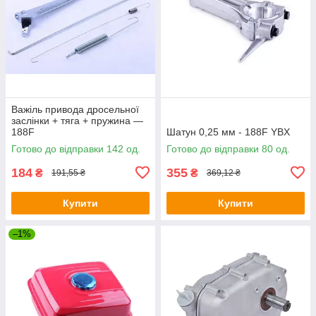
Важіль привода дросельної
заслінки + тяга + пружина —
188F
Шатун 0,25 мм - 188F YBX
Готово до відправки 142 од.
Готово до відправки 80 од.
184
355
₴
₴
191,55 ₴
369,12 ₴
Купити
Купити
–1%