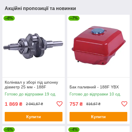
Акційні пропозиції та новинки
–8%
–7%
Колінвал у зборі під шпонку
діаметр 25 мм - 188F
Бак паливний - 188F YBX
Готово до відправки 19 од.
Готово до відправки 10 од.
1 869
757
₴
₴
2 041,67 ₴
816,67 ₴
Купити
Купити
–5%
–4%