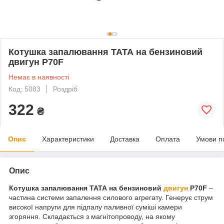
Котушка запалювання ТАТА на бензиновий
двигун P70F
Немає в наявності
Код: 5083
Роздріб
322
₴
Опис
Характеристики
Доставка
Оплата
Умови п
Опис
Котушка запалювання ТАТА на бензиновий
двигун
P70F
–
частина системи запалення силового агрегату. Генерує струм
високої напруги для підпалу паливної суміші камери
згоряння. Складається з магнітопроводу, на якому