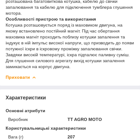
розташована багатовиткова котушка, кабелю до свічки
запалювання та кабелю для підключення тумблера глушення
мотора.
Особливості пристрою та використання
Котушка розташовується поряд із маховиком двигуна, на
якому встановлено постійний магніт. Під час обертання
маховика магніт проходить поблизу котушки запалення та
індукує в ній імпульс високої напруги, що призводить до появи
потужної іскри в іскровому проміжку запалювання свічки.
Завдяки високій температурі, іскра підпалює паливну суміш.
Для глушення силового агрегату вихід котушки запалення
замикається на корпус двигуна.
Приховати
Характеристики
Основні атрибути
Виробник
TT AGRO MOTO
Користувальницькі характеристики
Вага (г)
207