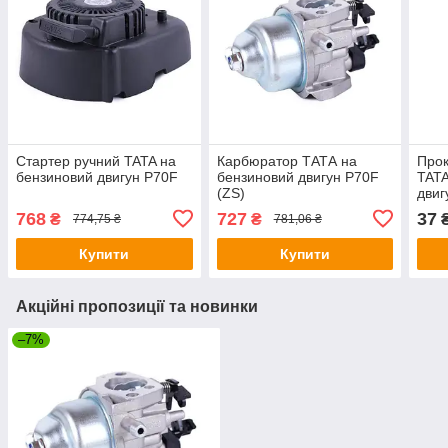
Стартер ручний TATA на
Карбюратор ТАТА на
Прок
бензиновий двигун P70F
бензиновий двигун P70F
TATA
(ZS)
двиг
768
727
37
₴
₴
774,75 ₴
781,06 ₴
Купити
Купити
Акційні пропозиції та новинки
–7%