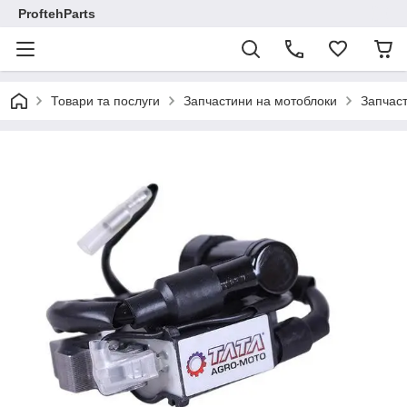
ProftehParts
Товари та послуги
Запчастини на мотоблоки
Запчаст