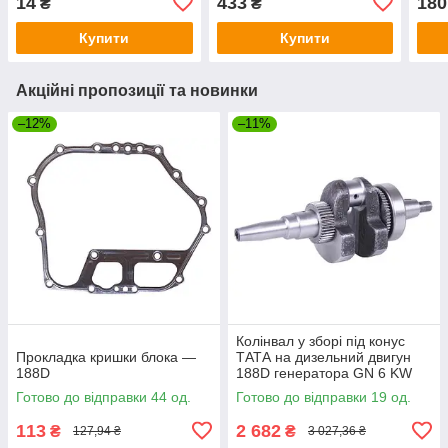
14
433
180
₴
₴
Купити
Купити
Акційні пропозиції та новинки
–12%
–11%
Колінвал у зборі під конус
Прокладка кришки блока —
ТАТА на дизельний двигун
188D
188D генератора GN 6 KW
Готово до відправки 44 од.
Готово до відправки 19 од.
113
2 682
₴
₴
127,94 ₴
3 027,36 ₴