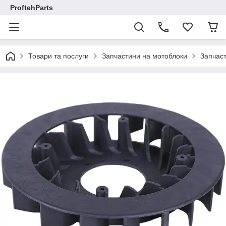
ProftehParts
Товари та послуги
Запчастини на мотоблоки
Запчаст