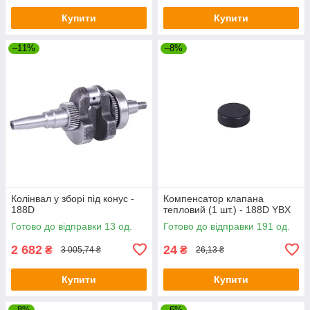
Купити
Купити
–11%
–8%
Колінвал у зборі під конус -
Компенсатор клапана
188D
тепловий (1 шт.) - 188D YBX
Готово до відправки 13 од.
Готово до відправки 191 од.
2 682
24
₴
₴
3 005,74 ₴
26,13 ₴
Купити
Купити
–8%
–6%