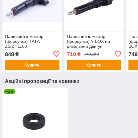
Паливний інжектор
Паливний інжектор
Пали
(форсунка) ТАТА
(форсунка) Y-BOX на
(фор
ZS/ZH1100
дизельний двигун
BOX
ZS/ZH1100
848
710
749
₴
₴
749,18 ₴
Купити
Купити
Акційні пропозиції та новинки
–5%