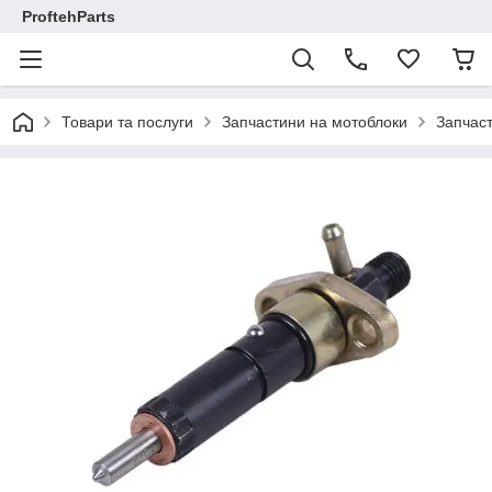
ProftehParts
Товари та послуги
Запчастини на мотоблоки
Запчаст