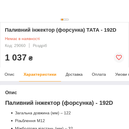
Паливний інжектор (форсунка) ТАТА - 192D
Немає в наявності
Код: 29060
Роздріб
1 037
₴
Опис
Характеристики
Доставка
Оплата
Умови 
Опис
Паливний інжектор (форсунка) - 192D
Загальна довжина (мм) – 122
Різьблення М12
Міжболтова відстань (мм) – 32