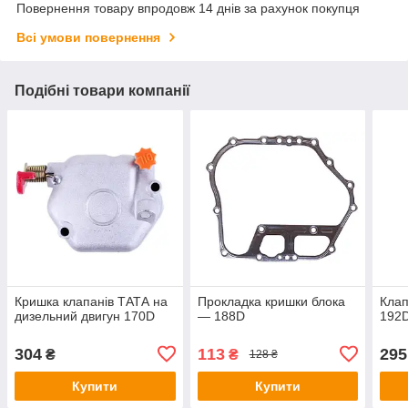
Повернення товару впродовж 14 днів за рахунок покупця
Всі умови повернення
Подібні товари компанії
Кришка клапанів ТАТА на
Прокладка кришки блока
Клап
дизельний двигун 170D
— 188D
192
304
113
295
₴
₴
128 ₴
Купити
Купити