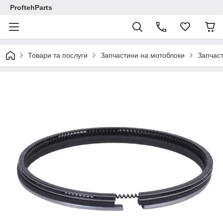
ProftehParts
Товари та послуги
Запчастини на мотоблоки
Запчаст