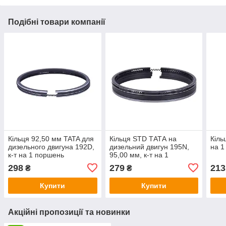
Подібні товари компанії
Кільця 92,50 мм TATA для
Кільця STD ТАТА на
Кіль
дизельного двигуна 192D,
дизельний двигун 195N,
на 1
к-т на 1 поршень
95,00 мм, к-т на 1
поршень
298
279
213
₴
₴
Купити
Купити
Акційні пропозиції та новинки