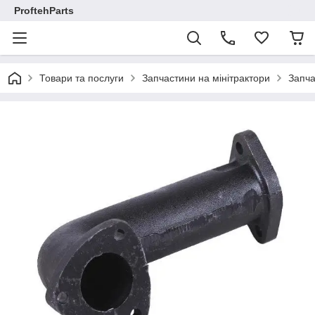
ProftehParts
Товари та послуги
Запчастини на мінітрактори
Запча