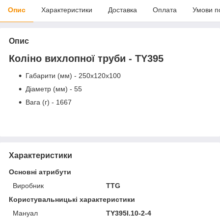
Опис
Характеристики
Доставка
Оплата
Умови п
Опис
Коліно вихлопної труби - TY395
Габарити (мм) - 250х120х100
Діаметр (мм) - 55
Вага (г) - 1667
Характеристики
Основні атрибути
Виробник
TTG
Користувальницькі характеристики
Мануал
TY395I.10-2-4