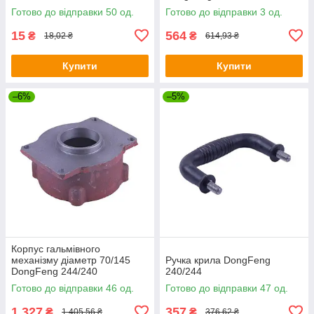
Готово до відправки 50 од.
Готово до відправки 3 од.
15
564
₴
₴
18,02 ₴
614,93 ₴
Купити
Купити
–6%
–5%
Корпус гальмівного
механізму діаметр 70/145
Ручка крила DongFeng
DongFeng 244/240
240/244
Готово до відправки 46 од.
Готово до відправки 47 од.
1 327
357
₴
₴
1 405,56 ₴
376,62 ₴