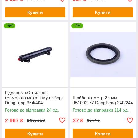
Купити
Купити
–5%
–4%
Гідравлічний циліндр
кермового механізму в зборі
Шайба діаметр 22 мм
DongFeng 354/404
JB1002-77 DongFeng 240/244
Готово до відправки 24 од.
Готово до відправки 114 од.
2 667
37
₴
₴
2 800,31 ₴
38,74 ₴
Купити
Купити