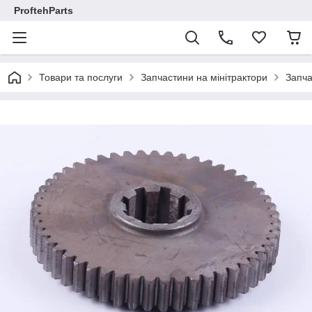
ProftehParts
Товари та послуги
Запчастини на мінітрактори
Запча