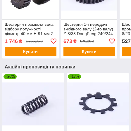
Шестерня проміжна вала
Шестерня 1-ї передачі
Шест
відбору потужності
вихідного валу (2-го валу)
пром
діаметр 40 мм H-91 мм Z-
Z-8/33 DongFeng 240/244
8/23
27/32 DongFeng 244/240
1 746
673
527
₴
₴
1 756,95 ₴
676,20 ₴
Купити
Купити
Акційні пропозиції та новинки
–26%
–17%