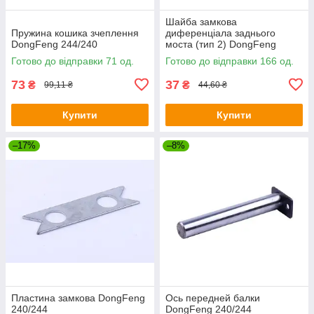
Шайба замкова
Пружина кошика зчеплення
диференціала заднього
DongFeng 244/240
моста (тип 2) DongFeng
240/244
Готово до відправки 71 од.
Готово до відправки 166 од.
73
37
₴
₴
99,11 ₴
44,60 ₴
Купити
Купити
–17%
–8%
Пластина замкова DongFeng
Ось передней балки
240/244
DongFeng 240/244