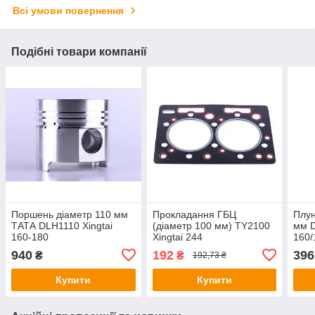
Всі умови повернення
Подібні товари компанії
Поршень діаметр 110 мм
Прокладання ГБЦ
Плун
ТАТА DLH1110 Xingtai
(діаметр 100 мм) TY2100
мм D
160-180
Xingtai 244
160/
940
192
396
₴
₴
192,73 ₴
Купити
Купити