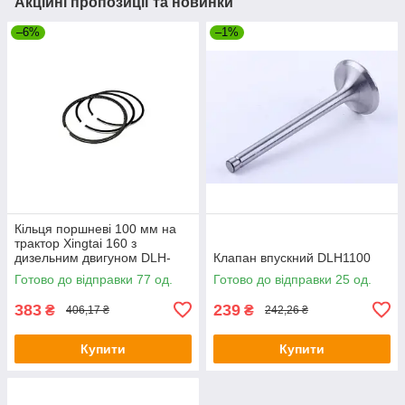
Акційні пропозиції та новинки
–6%
–1%
Кільця поршневі 100 мм на
трактор Xingtai 160 з
дизельним двигуном DLH-
Клапан впускний DLH1100
1100, к-т на 1 поршень, тип 2
Готово до відправки 77 од.
Готово до відправки 25 од.
383
239
₴
₴
406,17 ₴
242,26 ₴
Купити
Купити