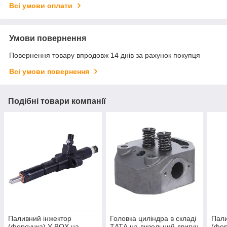
Всі умови оплати
Умови повернення
Повернення товару впродовж 14 днів за рахунок покупця
Всі умови повернення
Подібні товари компанії
Паливний інжектор
Головка циліндра в складі
Пали
(форсунка) Y-BOX на
ТАТА на дизельний двигун
(фор