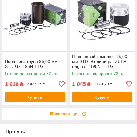
Поршневий комплект 95,00
Поршнева група 95,00 мм
мм STD: 9 одиниць - ZUBR
STD-GZ-195N-TTG
original - 195N - TTG
Готово до відправки 72 од.
Готово до відправки 78 од.
1 916
1 045
₴
₴
2 027,25 ₴
1 081,20 ₴
Купити
Купити
Показати ще
Про нас