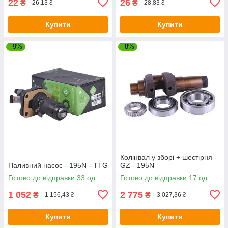
22
26
₴
₴
26,13 ₴
28,83 ₴
Купити
Купити
–9%
–8%
Колінвал у зборі + шестірня -
Паливний насос - 195N - TTG
GZ - 195N
Готово до відправки 33 од.
Готово до відправки 17 од.
1 052
2 775
₴
₴
1 156,43 ₴
3 027,36 ₴
Купити
Купити