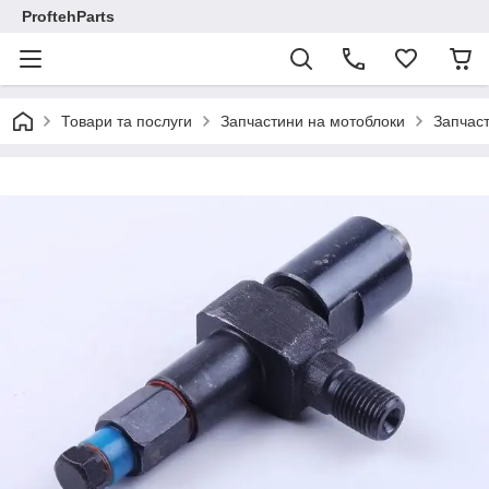
ProftehParts
Товари та послуги
Запчастини на мотоблоки
Запчаст