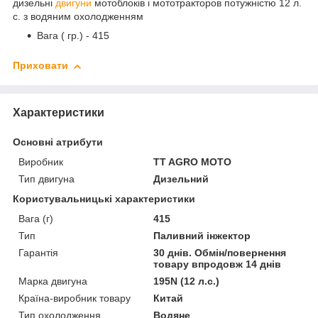
дизельні
двигуни
мотоблоків і мототракторов потужністю 12 л.
с. з водяним охолодженням
Вага ( гр.) - 415
Приховати
Характеристики
Основні атрибути
Виробник
TT AGRO MOTO
Тип двигуна
Дизельний
Користувальницькі характеристики
Вага (г)
415
Тип
Паливний інжектор
Гарантія
30 днів. Обмін/повернення
товару впродовж 14 днів
Марка двигуна
195N (12 л.с.)
Країна-виробник товару
Китай
Тип охолодження
Водяне