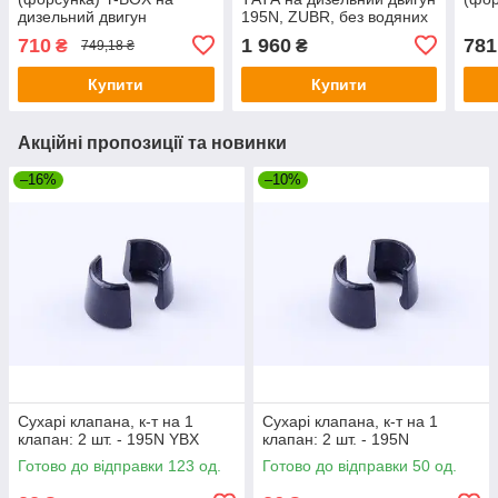
дизельний двигун
195N, ZUBR, без водяних
ZS/ZH1100
заглушок, під форсунку
710
1 960
781
₴
₴
749,18 ₴
діаметром 21 мм
Купити
Купити
Акційні пропозиції та новинки
–16%
–10%
Сухарі клапана, к-т на 1
Сухарі клапана, к-т на 1
клапан: 2 шт. - 195N YBX
клапан: 2 шт. - 195N
Готово до відправки 123 од.
Готово до відправки 50 од.