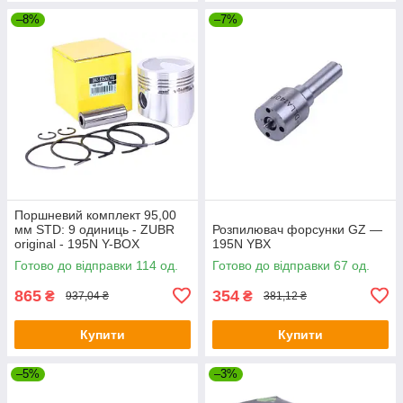
–8%
–7%
Поршневий комплект 95,00
мм STD: 9 одиниць - ZUBR
Розпилювач форсунки GZ —
original - 195N Y-BOX
195N YBX
Готово до відправки 114 од.
Готово до відправки 67 од.
865
354
₴
₴
937,04 ₴
381,12 ₴
Купити
Купити
–5%
–3%