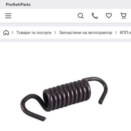
ProftehParts
Товари та послуги
Запчастини на мототрактор
КПП-м