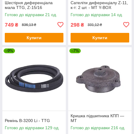
Шестірня диференціала
Сателіти диференціалу Z-11,
мала TTG, Z-15/16
к-т: 2 шт. - MТ Y-BOX
Готово до відправки 21 од.
Готово до відправки 14 од.
749
298
₴
₴
836,13 ₴
331,12 ₴
Купити
Купити
–9%
–7%
Кришка підшипника КПП —
Ремінь В-3200 Li - TTG
МТ
Готово до відправки 129 од.
Готово до відправки 216 од.