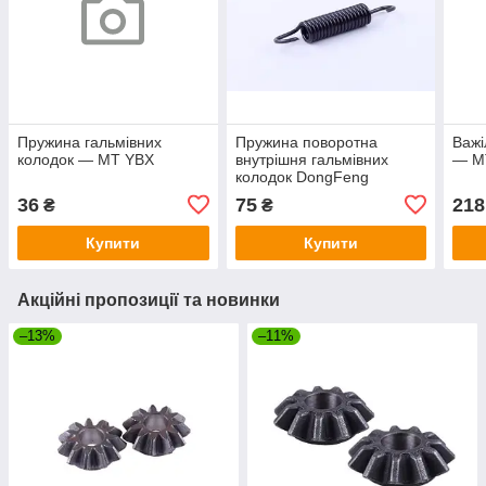
Пружина гальмівних
Пружина поворотна
Важі
колодок — МТ YBX
внутрішня гальмівних
— M
колодок DongFeng
354/404
36
75
218
₴
₴
Купити
Купити
Акційні пропозиції та новинки
–13%
–11%