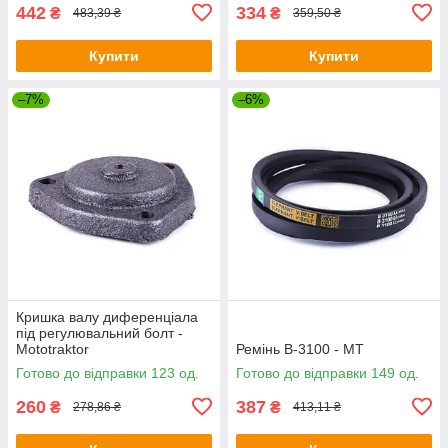
442
334
₴
₴
483,39 ₴
359,50 ₴
Купити
Купити
–7%
–6%
Кришка валу диференціала
під регулювальний болт -
Mototraktor
Ремінь В-3100 - МТ
Готово до відправки 123 од.
Готово до відправки 149 од.
260
387
₴
₴
278,86 ₴
413,11 ₴