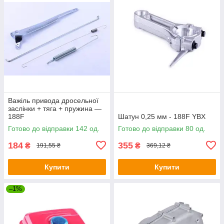
Важіль привода дросельної
заслінки + тяга + пружина —
188F
Шатун 0,25 мм - 188F YBX
Готово до відправки 142 од.
Готово до відправки 80 од.
184
355
₴
₴
191,55 ₴
369,12 ₴
Купити
Купити
–1%