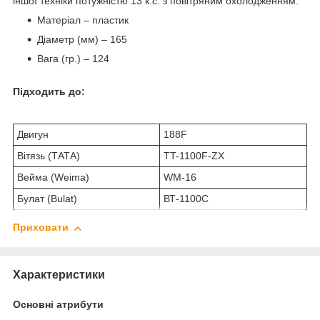
іншої техніки потужністю 13 к.с. з повітряним охолодженням.
Матеріал – пластик
Діаметр (мм) – 165
Вага (гр.) – 124
Підходить до:
Двигун
188F
Вітязь (ТАТА)
TT-1100F-ZX
Вейма (Weima)
WM-16
Булат (Bulat)
ВТ-1100С
Приховати
Характеристики
Основні атрибути