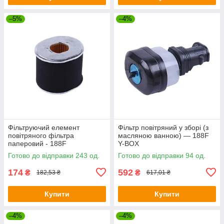
–5%
–4%
Фільтруючий елемент
Фільтр повітряний у зборі (з
повітряного фільтра
масляною ванною) — 188F
паперовий - 188F
Y-BOX
Готово до відправки 243 од.
Готово до відправки 94 од.
174
592
₴
₴
182,53 ₴
617,01 ₴
Купити
Купити
–4%
–4%