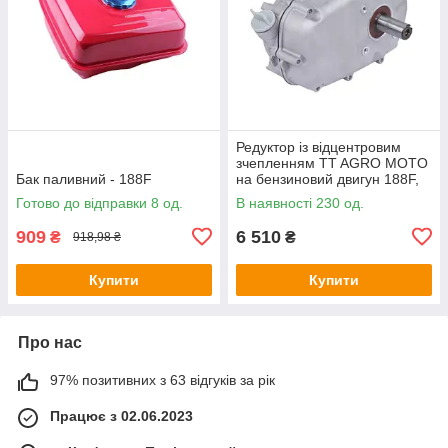
Редуктор із відцентровим
зчепленням TT AGRO MOTO
Бак паливний - 188F
на бензиновий двигун 188F,
під шпону 25 мм
Готово до відправки 8 од.
В наявності 230 од.
909
6 510
₴
₴
918,98 ₴
Купити
Купити
Про нас
97% позитивних з 63 відгуків за рік
Працює з 02.06.2023