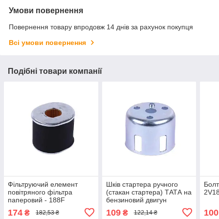
Умови повернення
Повернення товару впродовж 14 днів за рахунок покупця
Всі умови повернення
Подібні товари компанії
Фільтруючий елемент
Шків стартера ручного
Болт
повітряного фільтра
(стакан стартера) ТАТА на
2V1
паперовий - 188F
бензиновий двигун
168F/170F
174
109
100
₴
₴
182,53 ₴
122,14 ₴