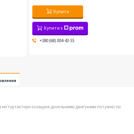
Купити
Купити з
+380 (68) 004-43-55
овлення
 та мотортактори оснащені дизельними двигунами потужністю