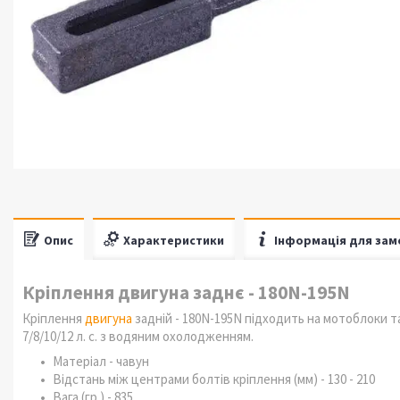
Опис
Характеристики
Інформація для зам
Кріплення двигуна заднє - 180N-195N
Кріплення
двигуна
задній - 180N-195N підходить на мотоблоки
7/8/10/12 л. с. з водяним охолодженням.
Матеріал - чавун
Відстань між центрами болтів кріплення (мм) - 130 - 210
Вага (гр.) - 835