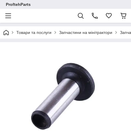
ProftehParts
Товари та послуги
Запчастини на мінітрактори
Запча