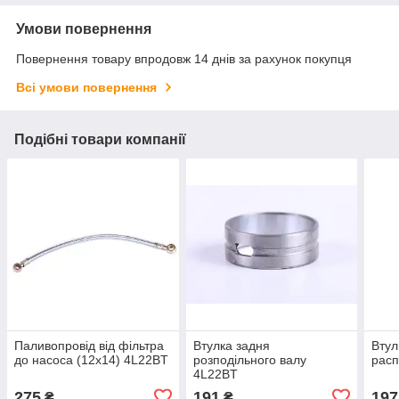
Умови повернення
Повернення товару впродовж 14 днів за рахунок покупця
Всі умови повернення
Подібні товари компанії
Паливопровід від фільтра
Втулка задня
Втул
до насоса (12х14) 4L22BT
розподільного валу
рас
4L22BT
275
191
197
₴
₴