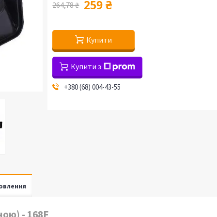
259 ₴
264,78 ₴
Купити
Купити з
+380 (68) 004-43-55
овлення
ою) - 168F