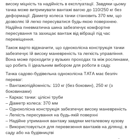
високу міцність та надійність в експлуатації. Завдяки цьому
тачка може витримувати вантажі вагою до 110/250 кг без
деформації. Діаметр колеса тачки становить 370 мм, що
дозволяє їй легко пересуватися будь-якою поверхнею.
Надійна пневматична шина забезпечує комфортне
пересування та захищає вантаж від вібрації під час
переміщення.
Також варто відзначити, що одноколісна конструкція тачки
забезпечує їй високу маневреність та легкість управління.
Вона може проходити у вузьких проходах та між рослинами,
що робить її ідеальним вибором для роботи в саду.
Тачка садово-будівельна одноколісна ТАТА має безліч
переваг:
– Вантажопідйомність: 110 кг (без боковин), 250 кг (з
боковинами)
– Каркас тачки: цілісні труби
– Діаметр колеса: 370 мм
– Одноколісна конструкція забезпечує високу маневреність
– Легкість пересування на будь-якій поверхні
– Надійне утримання вантажу завдяки металевому кузову
– Використовується для перевезення вантажів на ділянці, в
саду або на будівництві