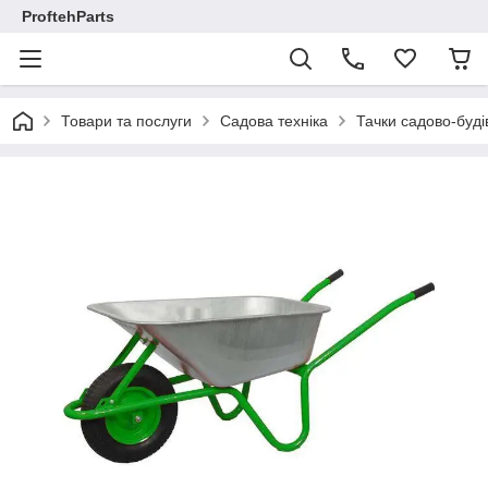
ProftehParts
Товари та послуги
Садова техніка
Тачки садово-буді