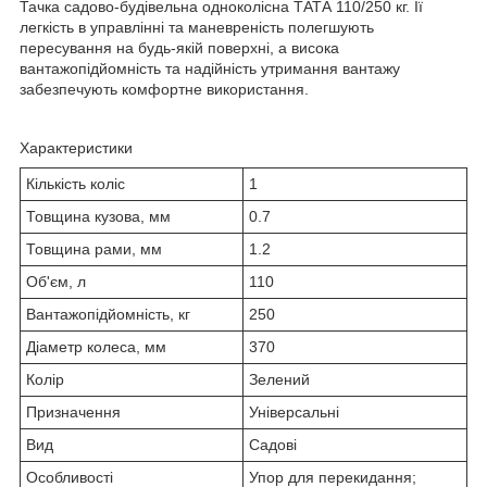
Тачка садово-будівельна одноколісна ТАТА 110/250 кг. Її
легкість в управлінні та маневреність полегшують
пересування на будь-якій поверхні, а висока
вантажопідйомність та надійність утримання вантажу
забезпечують комфортне використання.
Характеристики
Кількість коліс
1
Товщина кузова, мм
0.7
Товщина рами, мм
1.2
Об'єм, л
110
Вантажопідйомність, кг
250
Діаметр колеса, мм
370
Колір
Зелений
Призначення
Універсальні
Вид
Садові
Особливості
Упор для перекидання;