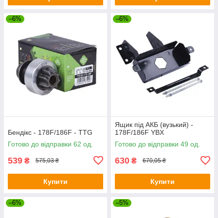
–6%
–6%
Ящик під АКБ (вузький) -
Бендікс - 178F/186F - TTG
178F/186F YBX
Готово до відправки 62 од.
Готово до відправки 49 од.
539
630
₴
₴
575,03 ₴
670,05 ₴
Купити
Купити
–6%
–5%