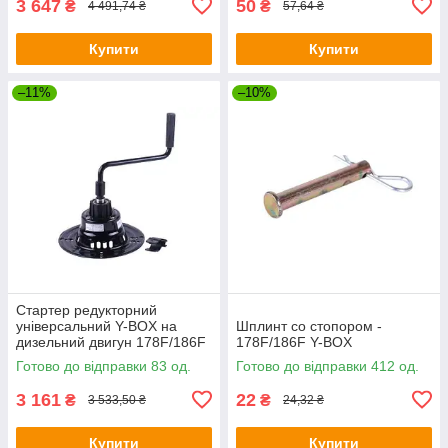
3 647
50
₴
₴
4 491,74 ₴
57,64 ₴
Купити
Купити
–11%
–10%
Стартер редукторний
універсальний Y-BOX на
Шплинт со стопором -
дизельний двигун 178F/186F
178F/186F Y-BOX
Готово до відправки 83 од.
Готово до відправки 412 од.
3 161
22
₴
₴
3 533,50 ₴
24,32 ₴
Купити
Купити