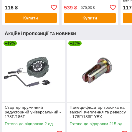
116
539
117
₴
₴
575,03 ₴
Купити
Купити
Акційні пропозиції та новинки
–19%
–13%
Стартер пружинний
Палець-фіксатор тросика на
редукторний універсальний -
важелі зчеплення та реверсу
178F/186F
- 178F/186F YBX
Готово до відправки 2 од.
Готово до відправки 215 од.