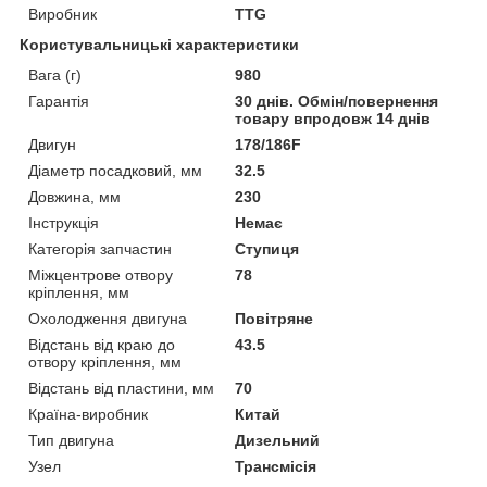
Виробник
TTG
Користувальницькі характеристики
Вага (г)
980
Гарантія
30 днів. Обмін/повернення
товару впродовж 14 днів
Двигун
178/186F
Діаметр посадковий, мм
32.5
Довжина, мм
230
Інструкція
Немає
Категорія запчастин
Ступиця
Міжцентрове отвору
78
кріплення, мм
Охолодження двигуна
Повітряне
Відстань від краю до
43.5
отвору кріплення, мм
Відстань від пластини, мм
70
Країна-виробник
Китай
Тип двигуна
Дизельний
Узел
Трансмісія