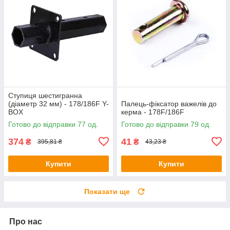
Ступиця шестигранна
(діаметр 32 мм) - 178/186F Y-
Палець-фіксатор важелів до
BOX
керма - 178F/186F
Готово до відправки 77 од.
Готово до відправки 79 од.
374
41
₴
₴
395,81 ₴
43,23 ₴
Купити
Купити
Показати ще
Про нас