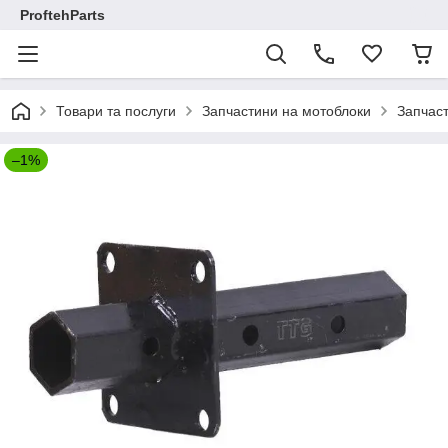
ProftehParts
Товари та послуги
Запчастини на мотоблоки
Запчаст
–1%