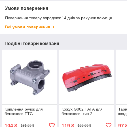
Умови повернення
Повернення товару впродовж 14 днів за рахунок покупця
Всі умови повернення
Подібні товари компанії
Кріплення ручок для
Кожух G002 ТАТА для
Тарі
бензокоси TTG
бензокоси, тип 2
квад
104
119
97
₴
₴
131,55 ₴
122,09 ₴