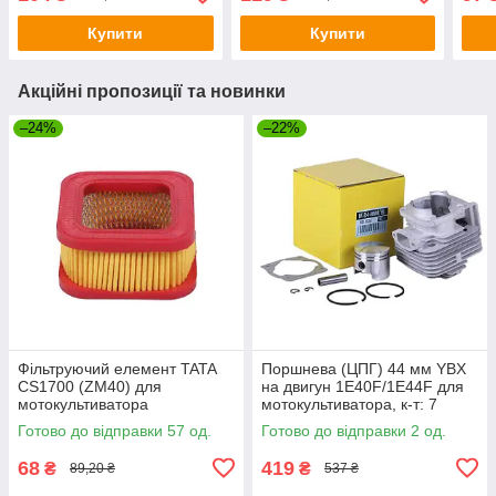
Купити
Купити
Акційні пропозиції та новинки
–24%
–22%
Фільтруючий елемент TATA
Поршнева (ЦПГ) 44 мм YBX
CS1700 (ZM40) для
на двигун 1Е40F/1E44F для
мотокультиватора
мотокультиватора, к-т: 7
одиниць
Готово до відправки 57 од.
Готово до відправки 2 од.
68
419
₴
₴
89,20 ₴
537 ₴