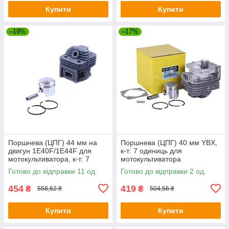
Купити
Купити
–19%
–17%
Поршнева (ЦПГ) 44 мм на
Поршнева (ЦПГ) 40 мм YBX,
двигун 1Е40F/1E44F для
к-т: 7 одиниць для
мотокультиватора, к-т: 7
мотокультиватора
одиниць
Готово до відправки 11 од.
Готово до відправки 2 од.
454
419
₴
₴
558,62 ₴
504,56 ₴
Купити
Купити