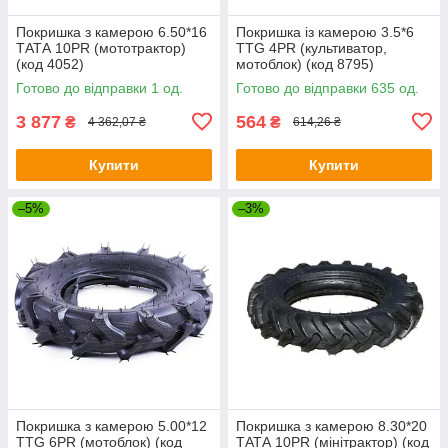
Покришка з камерою 6.50*16
Покришка із камерою 3.5*6
ТАТА 10PR (мототрактор)
TTG 4PR (культиватор,
(код 4052)
мотоблок) (код 8795)
Готово до відправки 1 од.
Готово до відправки 635 од.
3 877
564
₴
₴
4 362,07 ₴
614,26 ₴
Купити
Купити
–5%
–3%
Покришка з камерою 5.00*12
Покришка з камерою 8.30*20
TTG 6PR (мотоблок) (код
ТАТА 10PR (мінітрактор) (код