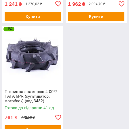
1 241
1 962
₴
₴
1 270,02 ₴
2 004,70 ₴
Купити
Купити
–1%
Покришка з камерою 4.00*7
ТАТА 6PR (культиватор,
мотоблок) (код 3482)
Готово до відправки 41 од.
761
₴
772,56 ₴