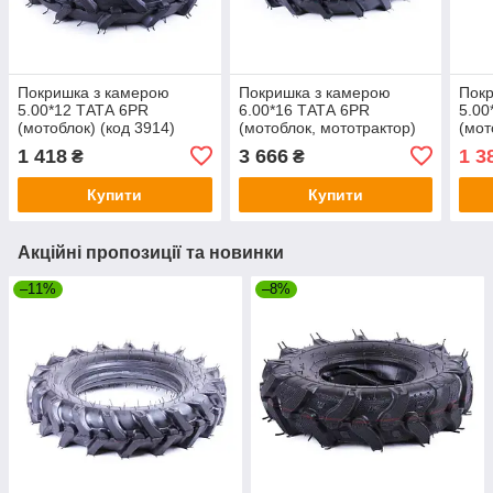
Покришка з камерою
Покришка з камерою
Покр
5.00*12 ТАТА 6PR
6.00*16 ТАТА 6PR
5.00
(мотоблок) (код 3914)
(мотоблок, мототрактор)
(мот
(код 4277)
1 418
3 666
1 3
₴
₴
Купити
Купити
Акційні пропозиції та новинки
–11%
–8%