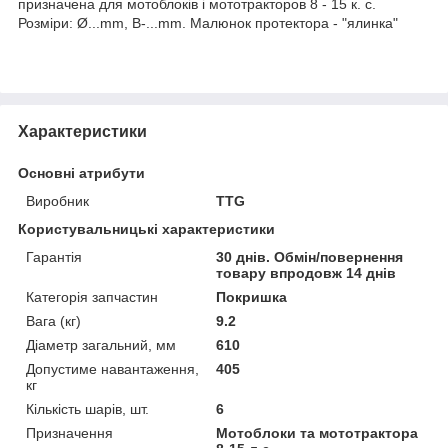
призначена для мотоблоків і мототракторов 8 - 15 к. с.
Розміри: Ø...mm, B-...mm. Малюнок протектора - "ялинка"
Характеристики
Основні атрибути
Виробник
TTG
Користувальницькі характеристики
Гарантія
30 днів. Обмін/повернення
товару впродовж 14 днів
Категорія запчастин
Покришка
Вага (кг)
9.2
Діаметр загальний, мм
610
Допустиме навантаження,
405
кг
Кількість шарів, шт.
6
Призначення
Мотоблоки та мототрактора