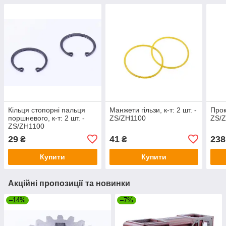
Кільця стопорні пальця
Манжети гільзи, к-т: 2 шт. -
Прок
поршневого, к-т: 2 шт. -
ZS/ZH1100
ZS/Z
ZS/ZH1100
29
41
238
₴
₴
Купити
Купити
Акційні пропозиції та новинки
–14%
–7%