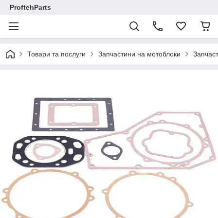
ProftehParts
Товари та послуги
Запчастини на мотоблоки
Запчаст