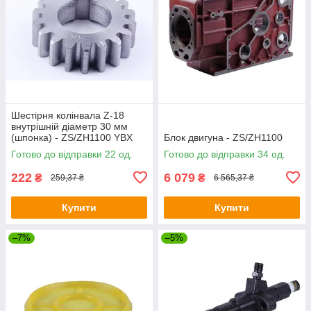
Шестірня колінвала Z-18
внутрішній діаметр 30 мм
(шпонка) - ZS/ZH1100 YBX
Блок двигуна - ZS/ZH1100
Готово до відправки 22 од.
Готово до відправки 34 од.
222
6 079
₴
₴
259,37 ₴
6 565,37 ₴
Купити
Купити
–7%
–5%