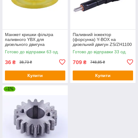
Манжет кришки фільтра
Паливний інжектор
паливного YBX для
(форсунка) Y-BOX на
дизельного двигуна
дизельний двигун ZS/ZH1100
ZS/ZH1100
Готово до відправки 63 од.
Готово до відправки 33 од.
36
709
₴
₴
38,73 ₴
748,85 ₴
Купити
Купити
–1%