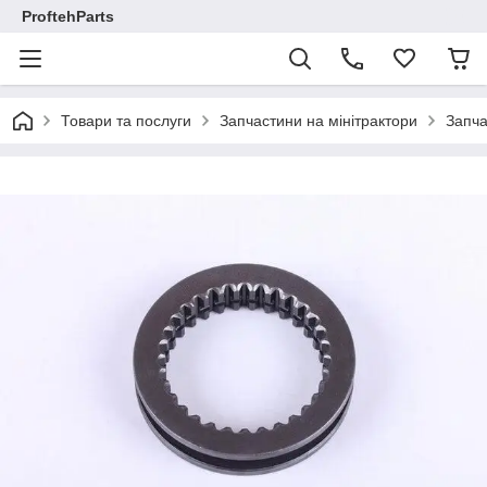
ProftehParts
Товари та послуги
Запчастини на мінітрактори
Запча