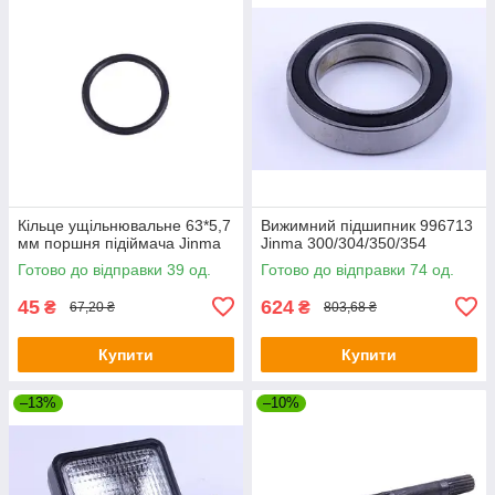
Кільце ущільнювальне 63*5,7
Вижимний підшипник 996713
мм поршня підіймача Jinma
Jinma 300/304/350/354
Готово до відправки 39 од.
Готово до відправки 74 од.
45
624
₴
₴
67,20 ₴
803,68 ₴
Купити
Купити
–13%
–10%