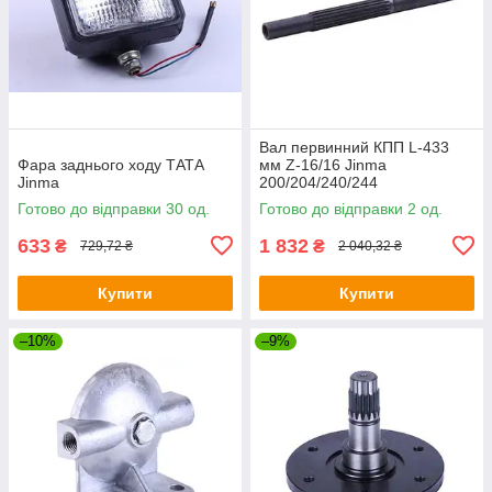
Вал первинний КПП L-433
Фара заднього ходу ТАТА
мм Z-16/16 Jinma
Jinma
200/204/240/244
Готово до відправки 30 од.
Готово до відправки 2 од.
633
1 832
₴
₴
729,72 ₴
2 040,32 ₴
Купити
Купити
–10%
–9%