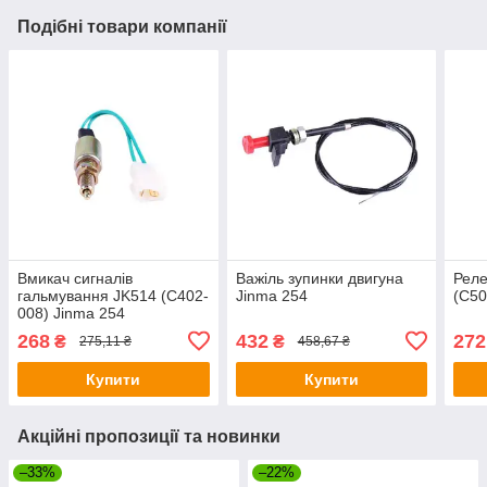
Подібні товари компанії
Вмикач сигналів
Важіль зупинки двигуна
Реле
гальмування JK514 (C402-
Jinma 254
(C50
008) Jinma 254
268
432
272
₴
₴
275,11 ₴
458,67 ₴
Купити
Купити
Акційні пропозиції та новинки
–33%
–22%