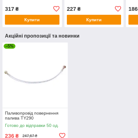
317
227
186
₴
₴
Купити
Купити
Акційні пропозиції та новинки
–5%
Паливопровід повернення
палива TY290
Готово до відправки 50 од.
236
₴
247,67 ₴