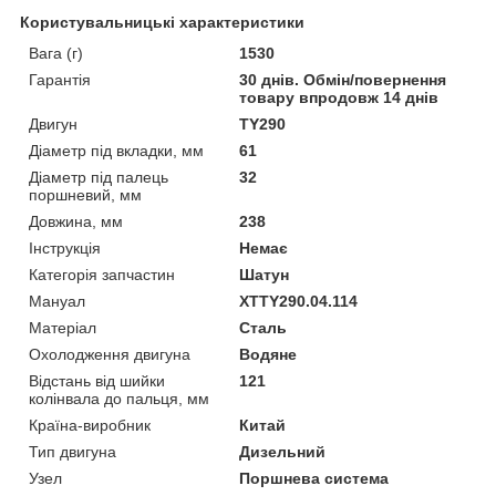
Користувальницькі характеристики
Вага (г)
1530
Гарантія
30 днів. Обмін/повернення
товару впродовж 14 днів
Двигун
TY290
Діаметр під вкладки, мм
61
Діаметр під палець
32
поршневий, мм
Довжина, мм
238
Інструкція
Немає
Категорія запчастин
Шатун
Мануал
XTTY290.04.114
Матеріал
Сталь
Охолодження двигуна
Водяне
Відстань від шийки
121
колінвала до пальця, мм
Країна-виробник
Китай
Тип двигуна
Дизельний
Узел
Поршнева система