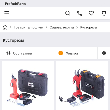
ProftehParts
Товари та послуги
Садова техніка
Кусторезы
Кусторезы
Сортування
0
Фільтри