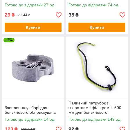
Готово до відправки 27 од.
Готово до відправки 74 од.
29
35
₴
₴
32,44 ₴
Купити
Купити
–2%
Паливний патрубок зі
Зчеплення у зборі для
зворотним і фільтром L-600
бензинового обприскувача
мм для бензинового
обприскувача
Готово до відправки 14 од.
Готово до відправки 149 од.
123
92
₴
₴
126,14 ₴