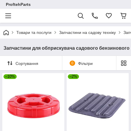
ProftehParts
Товари та послуги
Запчастини на садову техніку
Зап
Запчастини для обприскувача садового бензинового
Сортування
0
Фільтри
–10%
–2%