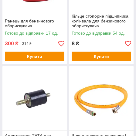
Кільце стопорне підшипника
Ранець для бензинового
колінвала для бензинового
обприскувача
обприскувача
Готово до відправки 17 од.
Готово до відправки 54 од.
300
8
₴
₴
314 ₴
Купити
Купити
Амортизатор ТАТА для
Шланг высокого давления L-