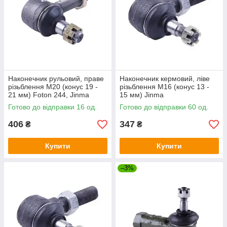
Наконечник рульовий, праве
Наконечник кермовий, ліве
різьблення М20 (конус 19 -
різьблення М16 (конус 13 -
21 мм) Foton 244, Jinma
15 мм) Jinma
244/264
Готово до відправки 16 од.
Готово до відправки 60 од.
406
347
₴
₴
Купити
Купити
–3%