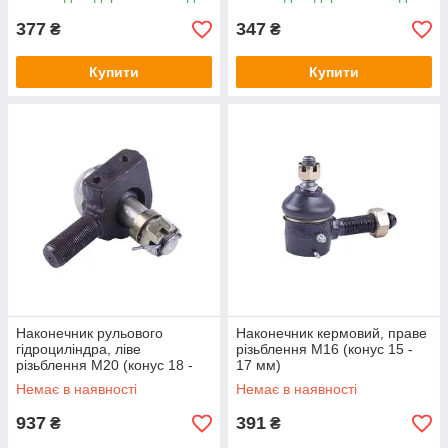
377
347
₴
₴
Купити
Купити
Наконечник рульового
Наконечник кермовий, праве
гідроциліндра, ліве
різьблення М16 (конус 15 -
різьблення М20 (конус 18 -
17 мм)
20 мм) Foton 354/404
Немає в наявності
Немає в наявності
937
391
₴
₴