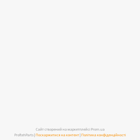
Сайт створений на маркетплейсі
Prom.ua
ProftehParts |
Поскаржитися на контент
|
Політика конфіденційності