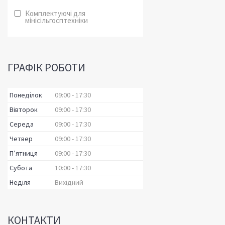
Комплектуючі для
мінісільгосптехніки
ГРАФІК РОБОТИ
Понеділок
09:00
17:30
Вівторок
09:00
17:30
Середа
09:00
17:30
Четвер
09:00
17:30
Пʼятниця
09:00
17:30
Субота
10:00
17:30
Неділя
Вихідний
КОНТАКТИ