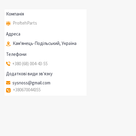
ProftehParts
Кам'янець-Подільський, Україна
+380 (68) 004-43-55
sysnoss@gmail.com
+380670044355