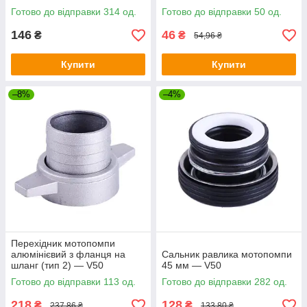
Готово до відправки 314 од.
Готово до відправки 50 од.
146
46
₴
₴
54,96 ₴
Купити
Купити
–8%
–4%
Перехідник мотопомпи
алюмінієвий з фланця на
Сальник равлика мотопомпи
шланг (тип 2) — V50
45 мм — V50
Готово до відправки 113 од.
Готово до відправки 282 од.
218
128
₴
₴
237,86 ₴
133,80 ₴