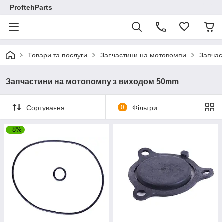
ProftehParts
Товари та послуги
Запчастини на мотопомпи
Запчас
Запчастини на мотопомпу з виходом 50mm
Сортування
0
Фільтри
–8%